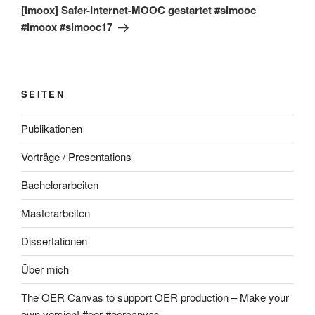
Beitrag
[imoox] Safer-Internet-MOOC gestartet #simooc
#imoox #simooc17
SEITEN
Publikationen
Vorträge / Presentations
Bachelorarbeiten
Masterarbeiten
Dissertationen
Über mich
The OER Canvas to support OER production – Make your
own version! #oer #oercanvas