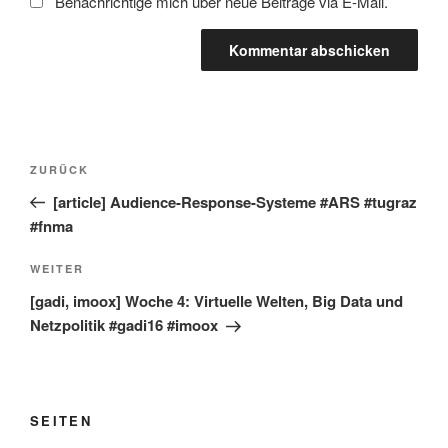
Benachrichtige mich über neue Beiträge via E-Mail.
Beitragsnavigation
Vorheriger
ZURÜCK
Beitrag
[article] Audience-Response-Systeme #ARS #tugraz
#fnma
Nächster
WEITER
Beitrag
[gadi, imoox] Woche 4: Virtuelle Welten, Big Data und
Netzpolitik #gadi16 #imoox
SEITEN