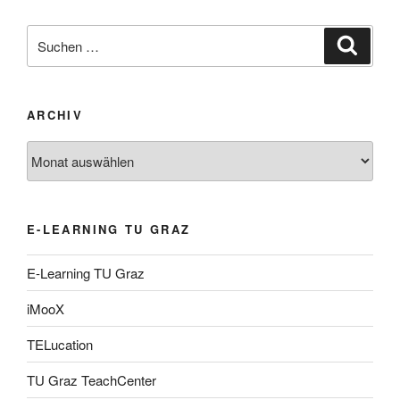
Suche
Suche
nach:
ARCHIV
Archiv
E-LEARNING TU GRAZ
E-Learning TU Graz
iMooX
TELucation
TU Graz TeachCenter