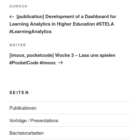
Beitragsnavigation
Vorheriger
ZURÜCK
Beitrag
[publication] Development of a Dashboard for
Learning Analytics in Higher Education #STELA
#LearningAnalytics
Nächster
WEITER
Beitrag
[imoox, pocketcode] Woche 3 – Lass uns spielen
#PocketCode #imoox
SEITEN
Publikationen
Vorträge / Presentations
Bachelorarbeiten