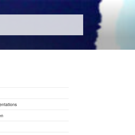
entations
en