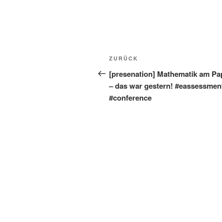
Beitragsnavigation
Vorheriger
ZURÜCK
Beitrag
[presenation] Mathematik am Pa
– das war gestern! #eassessmen
#conference