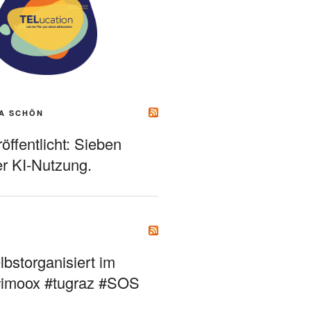
A SCHÖN
ffentlicht: Sieben
r KI-Nutzung.
bstorganisiert im
#imoox #tugraz #SOS