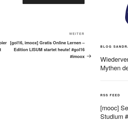
Nächster
WEITER
Beitrag
pier
[gol16, imoox] Gratis Online Lernen –
BLOG SANDR
t
Edition LISUM startet heute! #gol16
#imoox
Wiederverö
Mythen de
RSS FEED
[mooc] Sel
Studium 