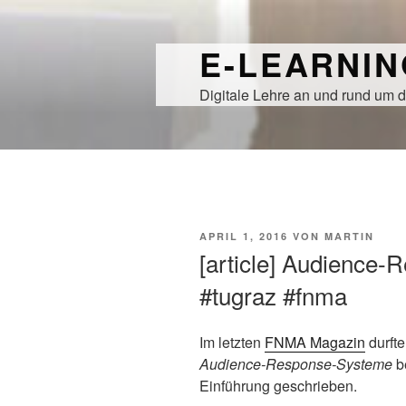
Zum
Inhalt
E-LEARNI
springen
Digitale Lehre an und rund um d
VERÖFFENTLICHT
APRIL 1, 2016
VON
MARTIN
AM
[article] Audience
#tugraz #fnma
Im letzten
FNMA Magazin
durft
Audience-Response-Systeme
b
Einführung geschrieben.