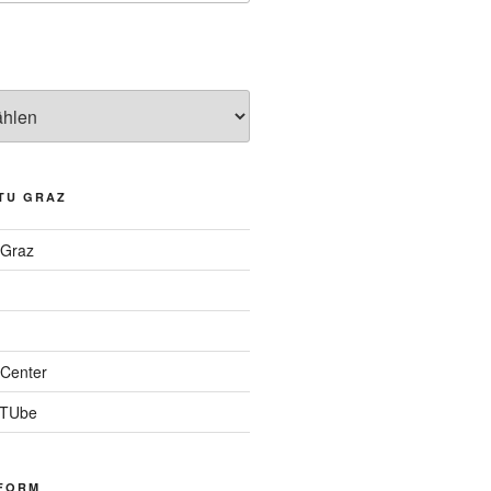
TU GRAZ
 Graz
Center
 TUbe
FORM