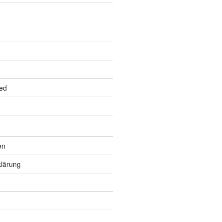
ed
en
lärung