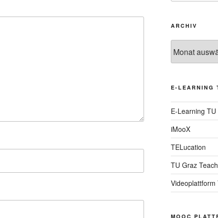
ARCHIV
Archiv
E-LEARNING 
E-Learning TU
iMooX
TELucation
TU Graz Teach
Videoplattform
MOOC PLATT