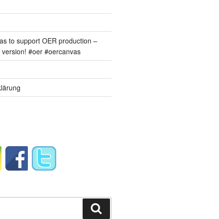
s to support OER production –
version! #oer #oercanvas
lärung
Suchen