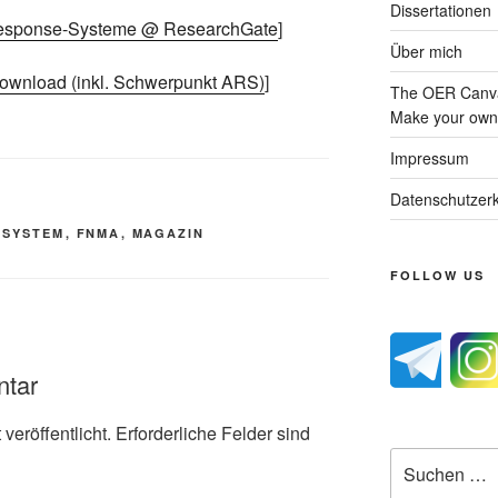
Dissertationen
Response-Systeme @ ResearchGate
]
Über mich
wnload (inkl. Schwerpunkt ARS)
]
The OER Canva
Make your own 
Impressum
Datenschutzerk
 SYSTEM
,
FNMA
,
MAGAZIN
FOLLOW US
ntar
veröffentlicht.
Erforderliche Felder sind
Suche
nach: