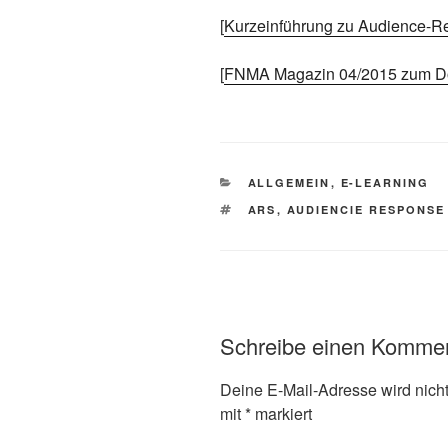
[
Kurzeinführung zu Audience-
[
FNMA Magazin 04/2015 zum Do
KATEGORIEN
ALLGEMEIN
,
E-LEARNING
SCHLAGWÖRTER
ARS
,
AUDIENCIE RESPONSE
Schreibe einen Komme
Deine E-Mail-Adresse wird nicht 
mit
*
markiert