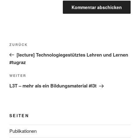
Beitragsnavigation
Vorheriger
ZURÜCK
Beitrag
[lecture] Technologiegestütztes Lehren und Lernen
#tugraz
Nächster
WEITER
Beitrag
L3T – mehr als ein Bildungsmaterial #l3t
SEITEN
Publikationen