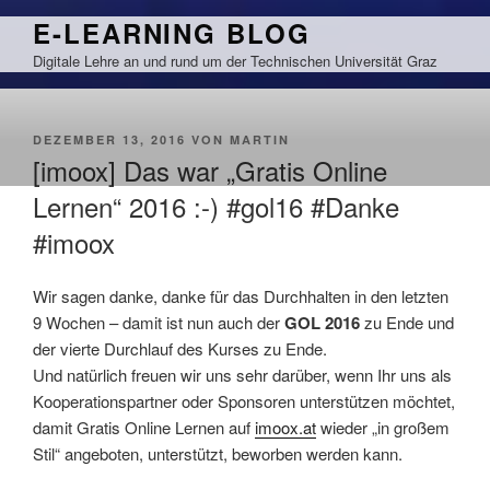
Zum
E-LEARNING BLOG
Inhalt
Digitale Lehre an und rund um der Technischen Universität Graz
springen
VERÖFFENTLICHT
DEZEMBER 13, 2016
VON
MARTIN
AM
[imoox] Das war „Gratis Online
Lernen“ 2016 :-) #gol16 #Danke
#imoox
Wir sagen danke, danke für das Durchhalten in den letzten
9 Wochen – damit ist nun auch der
GOL 2016
zu Ende und
der vierte Durchlauf des Kurses zu Ende.
Und natürlich freuen wir uns sehr darüber, wenn Ihr uns als
Kooperationspartner oder Sponsoren unterstützen möchtet,
damit Gratis Online Lernen auf
imoox.at
wieder „in großem
Stil“ angeboten, unterstützt, beworben werden kann.