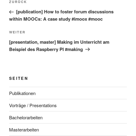
Vorheriger
ZURÜCK
Beitrag
[publication] How to foster forum discussions
within MOOCs: A case study #imoox #mooc
Nächster
WEITER
Beitrag
[presentation, master] Making im Unterricht am
Beispiel des Raspberry PI #making
SEITEN
Publikationen
Vorträge / Presentations
Bachelorarbeiten
Masterarbeiten