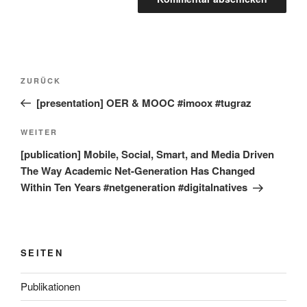
Beitragsnavigation
Vorheriger
ZURÜCK
Beitrag
[presentation] OER & MOOC #imoox #tugraz
Nächster
WEITER
Beitrag
[publication] Mobile, Social, Smart, and Media Driven
The Way Academic Net-Generation Has Changed
Within Ten Years #netgeneration #digitalnatives
SEITEN
Publikationen