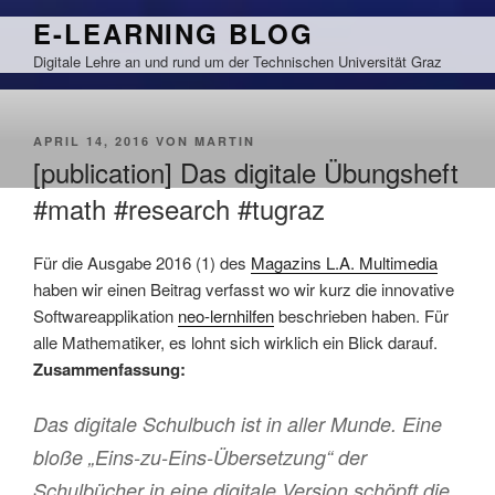
Zum
E-LEARNING BLOG
Inhalt
Digitale Lehre an und rund um der Technischen Universität Graz
springen
VERÖFFENTLICHT
APRIL 14, 2016
VON
MARTIN
AM
[publication] Das digitale Übungsheft
#math #research #tugraz
Für die Ausgabe 2016 (1) des
Magazins L.A. Multimedia
haben wir einen Beitrag verfasst wo wir kurz die innovative
Softwareapplikation
neo-lernhilfen
beschrieben haben. Für
alle Mathematiker, es lohnt sich wirklich ein Blick darauf.
Zusammenfassung:
Das digitale Schulbuch ist in aller Munde. Eine
bloße „Eins-zu-Eins-Übersetzung“ der
Schulbücher in eine digitale Version schöpft die