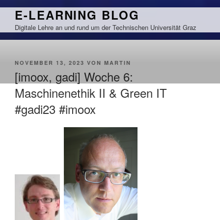
Zum
E-LEARNING BLOG
Inhalt
Digitale Lehre an und rund um der Technischen Universität Graz
springen
VERÖFFENTLICHT
NOVEMBER 13, 2023
VON
MARTIN
AM
[imoox, gadi] Woche 6:
Maschinenethik II & Green IT
#gadi23 #imoox