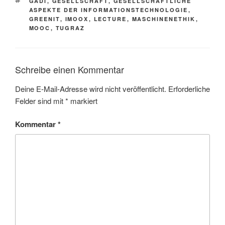
SCHLAGWÖRTER
GADI
,
GESELLSCHAFT
,
GESELLSCHAFTLICHE
ASPEKTE DER INFORMATIONSTECHNOLOGIE
,
GREENIT
,
IMOOX
,
LECTURE
,
MASCHINENETHIK
,
MOOC
,
TUGRAZ
Schreibe einen Kommentar
Deine E-Mail-Adresse wird nicht veröffentlicht.
Erforderliche
Felder sind mit
*
markiert
Kommentar
*