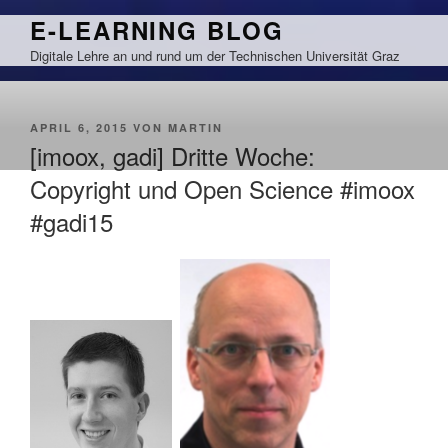
Zum
E-LEARNING BLOG
Inhalt
Digitale Lehre an und rund um der Technischen Universität Graz
springen
VERÖFFENTLICHT
APRIL 6, 2015
VON
MARTIN
AM
[imoox, gadi] Dritte Woche:
Copyright und Open Science #imoox
#gadi15