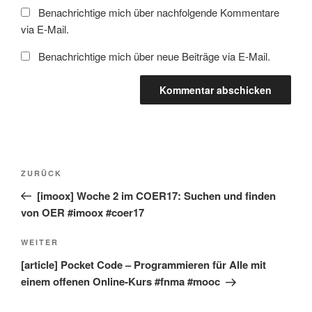
Benachrichtige mich über nachfolgende Kommentare
via E-Mail.
Benachrichtige mich über neue Beiträge via E-Mail.
Beitragsnavigation
Vorheriger
ZURÜCK
Beitrag
[imoox] Woche 2 im COER17: Suchen und finden
von OER #imoox #coer17
Nächster
WEITER
Beitrag
[article] Pocket Code – Programmieren für Alle mit
einem offenen Online-Kurs #fnma #mooc