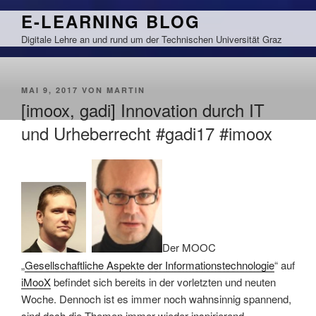
Zum
E-LEARNING BLOG
Inhalt
Digitale Lehre an und rund um der Technischen Universität Graz
springen
VERÖFFENTLICHT
MAI 9, 2017
VON
MARTIN
AM
[imoox, gadi] Innovation durch IT
und Urheberrecht #gadi17 #imoox
Der MOOC
„
Gesellschaftliche Aspekte der Informationstechnologie
“ auf
iMooX
befindet sich bereits in der vorletzten und neuten
Woche. Dennoch ist es immer noch wahnsinnig spannend,
sind doch die Themen immer wieder inspirierend.