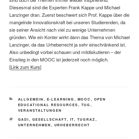
Diesesmal sind die Experten Frank Kappe und Michael
Lanzinger dran. Zuerst beschwert sich Prof. Kappe über die
mangelnde Innovationskraft bei unseren Studierenden, da
sie seiner Ansicht nach viel zu wenige Unternehmen
gründen. Wie ein Konter wirkt dann das Thema von Michael
Lanzinger, da das Urheberrecht ja sehr einschränkend ist.
Also unbedingt vorbei schauen und mitdiskutieren – der
Einstieg in den MOOC ist jederzeit noch möglich.
[
Link zum Kurs
]
KATEGORIEN
ALLGEMEIN
,
E-LEARNING
,
MOOC
,
OPEN
EDUCATIONAL RESOURCES
,
TUG
,
VERANSTALTUNGEN
SCHLAGWÖRTER
GADI
,
GESELLSCHAFT
,
IT
,
TUGRAZ
,
UNTERNEHMEN
,
URHEBERRECHT