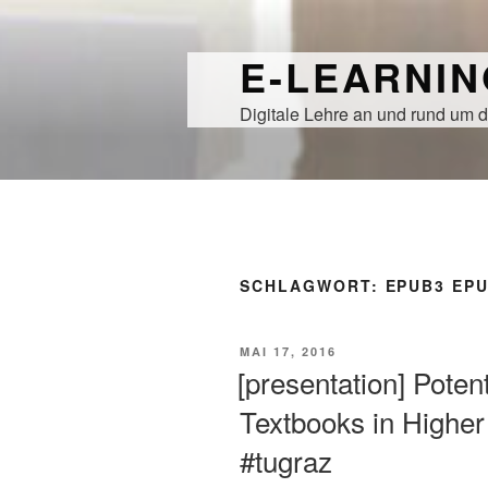
Zum
Inhalt
E-LEARNI
springen
Digitale Lehre an und rund um d
SCHLAGWORT:
EPUB3 EP
VERÖFFENTLICHT
MAI 17, 2016
AM
[presentation] Poten
Textbooks in Highe
#tugraz