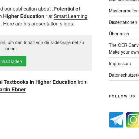
d our publication about „
Potential of
Masterarbeiten
in Higher Education
“ at
Smart Learning
Dissertationen
. Here are his presentation slides:
Über mich
ton, um den Inhalt von de.slideshare.net zu
The OER Canva
laden.
Make your own 
Inhalt laden
Impressum
Datenschutzerk
tal Textbooks in Higher Education
from
artin Ebner
FOLLOW US