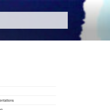
entations
en