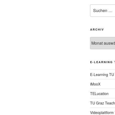
Suche
nach:
ARCHIV
Archiv
E-LEARNING 
E-Learning TU
iMooX
TELucation
TU Graz Teach
Videoplattform