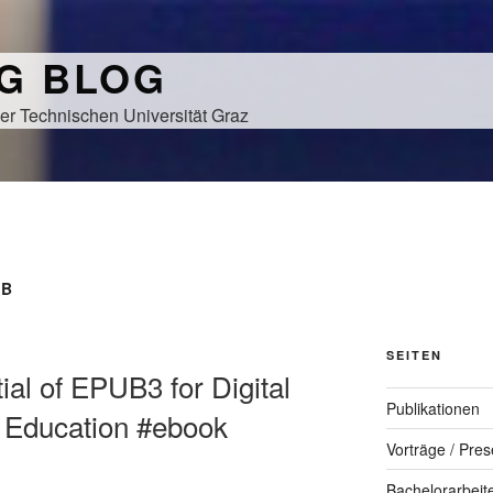
NG BLOG
er Technischen Universität Graz
UB
SEITEN
tial of EPUB3 for Digital
Publikationen
r Education #ebook
Vorträge / Pres
Bachelorarbeit