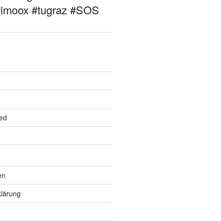
#imoox #tugraz #SOS
ed
en
lärung