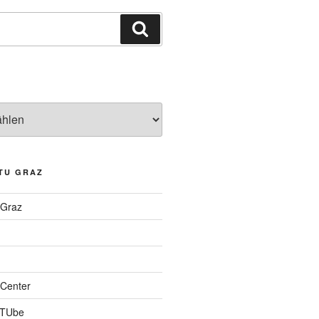
Suchen
TU GRAZ
 Graz
Center
 TUbe