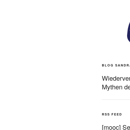
BLOG SANDR
Wiederverö
Mythen de
RSS FEED
[mooc] Sel