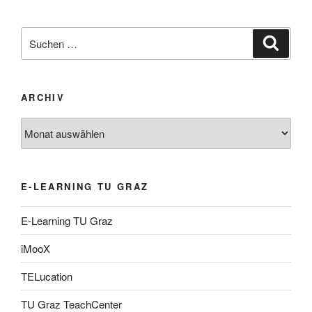
Suche
Suche
nach:
ARCHIV
Archiv
E-LEARNING TU GRAZ
E-Learning TU Graz
iMooX
TELucation
TU Graz TeachCenter