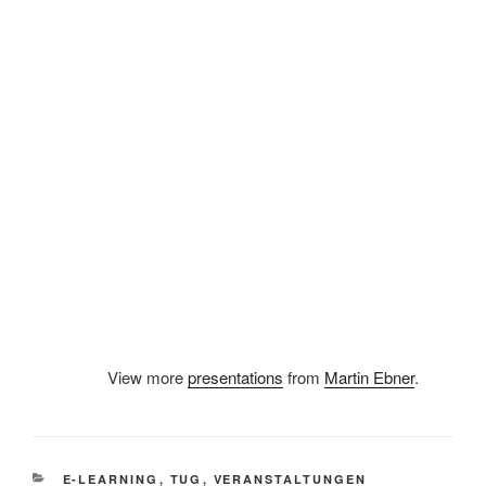
View more
presentations
from
Martin Ebner
.
KATEGORIEN
E-LEARNING
,
TUG
,
VERANSTALTUNGEN