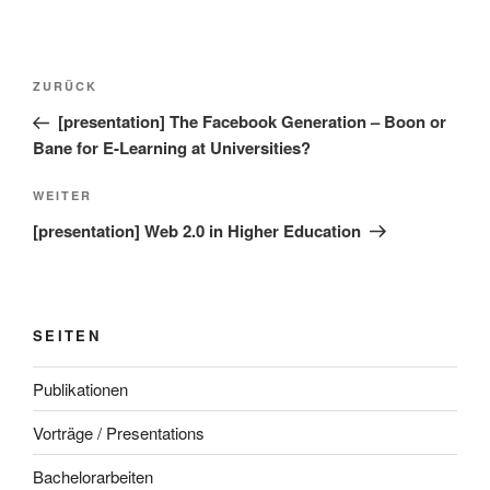
Beitragsnavigation
Vorheriger
ZURÜCK
Beitrag
[presentation] The Facebook Generation – Boon or
Bane for E-Learning at Universities?
Nächster
WEITER
Beitrag
[presentation] Web 2.0 in Higher Education
SEITEN
Publikationen
Vorträge / Presentations
Bachelorarbeiten