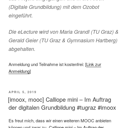
(Digitale Grundbildung) mit dem Ozobot
eingeführt.
Die eLecture wird von Maria Grandl (TU Graz) &
Gerald Geier (TU Graz & Gymnasium Hartberg)
abgehalten.
Anmeldung und Teilnahme ist kostenfrei: [
Link zur
Anmeldung
]
VERÖFFENTLICHT
APRIL 5, 2019
AM
[imoox, mooc] Calliope mini – Im Auftrag
der digitalen Grundbildung #tugraz #imoox
Es freut mich, dass wir einen weiteren MOOC anbieten
können und zwar zu „
Calliope mini – Im Auftrag der