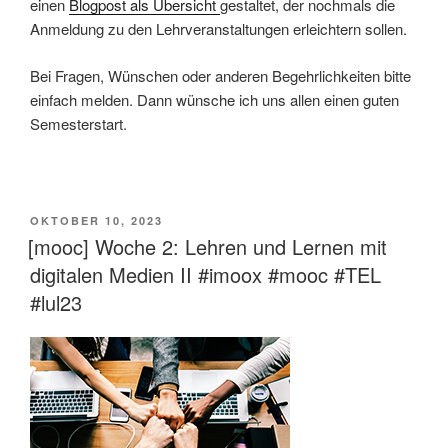
einen
Blogpost als Übersicht
gestaltet, der nochmals die
Anmeldung zu den Lehrveranstaltungen erleichtern sollen.
Bei Fragen, Wünschen oder anderen Begehrlichkeiten bitte
einfach melden. Dann wünsche ich uns allen einen guten
Semesterstart.
This is an impactful contributions and exceptional novelty in the field of teacher education in austria. The contribution is essential for teacher candidates in the field of computer science and digital technologies, written in german
VERÖFFENTLICHT
OKTOBER 10, 2023
AM
[mooc] Woche 2: Lehren und Lernen mit
digitalen Medien II #imoox #mooc #TEL
#lul23