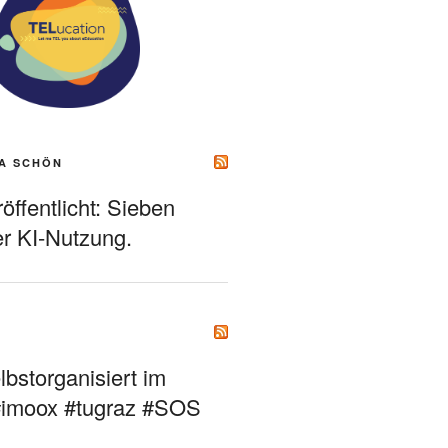
A SCHÖN
ffentlicht: Sieben
r KI-Nutzung.
bstorganisiert im
#imoox #tugraz #SOS