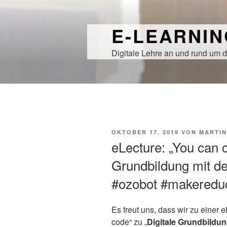
Zum
Inhalt
E-LEARNI
springen
Digitale Lehre an und rund um d
VERÖFFENTLICHT
OKTOBER 17, 2019
VON
MARTIN
AM
eLecture: „You can c
Grundbildung mit d
#ozobot #makeredu
Es freut uns, dass wir zu einer 
code“ zu „
Digitale Grundbildu