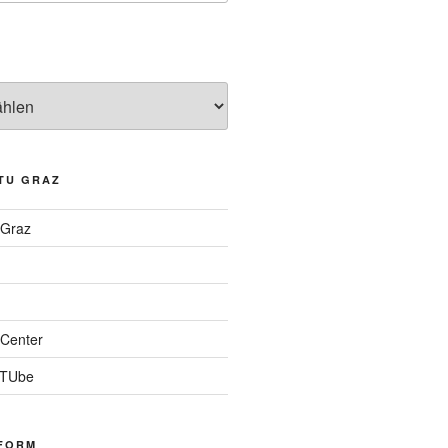
TU GRAZ
 Graz
Center
 TUbe
FORM