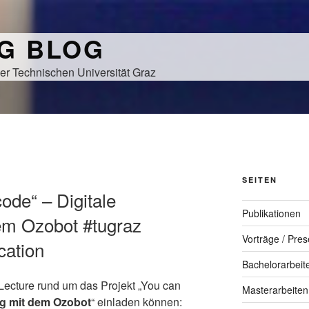
NG BLOG
er Technischen Universität Graz
SEITEN
ode“ – Digitale
Publikationen
em Ozobot #tugraz
Vorträge / Pres
cation
Bachelorarbeit
eLecture rund um das Projekt „You can
Masterarbeiten
ng mit dem Ozobot
“ einladen können: