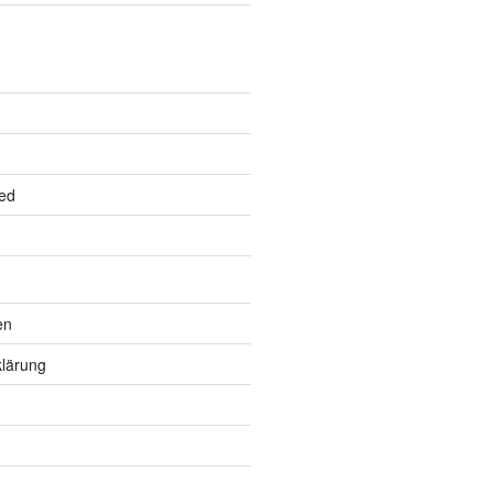
ed
en
lärung