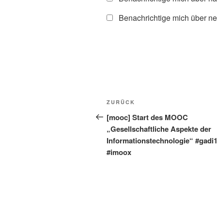
Benachrichtige mich über ne
Beitragsnavigation
Vorheriger
ZURÜCK
Beitrag
[mooc] Start des MOOC
„Gesellschaftliche Aspekte der
Informationstechnologie“ #gadi
#imoox