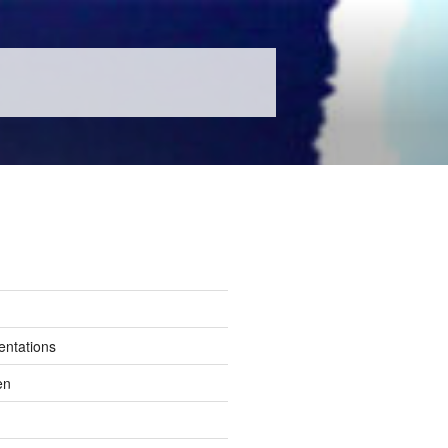
entations
en