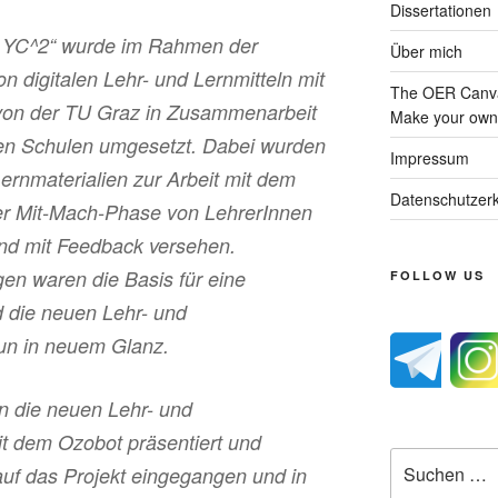
Dissertationen
– YC^2“ wurde im Rahmen der
Über mich
n digitalen Lehr- und Lernmitteln mit
The OER Canva
von der TU Graz in Zusammenarbeit
Make your own 
hen Schulen umgesetzt. Dabei wurden
Impressum
ernmaterialien zur Arbeit mit dem
Datenschutzerk
er Mit-Mach-Phase von LehrerInnen
und mit Feedback versehen.
en waren die Basis für eine
FOLLOW US
 die neuen Lehr- und
nun in neuem Glanz.
n die neuen Lehr- und
it dem Ozobot präsentiert und
Suche
 auf das Projekt eingegangen und in
nach: