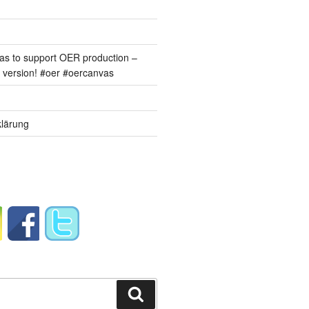
s to support OER production –
version! #oer #oercanvas
lärung
Suchen