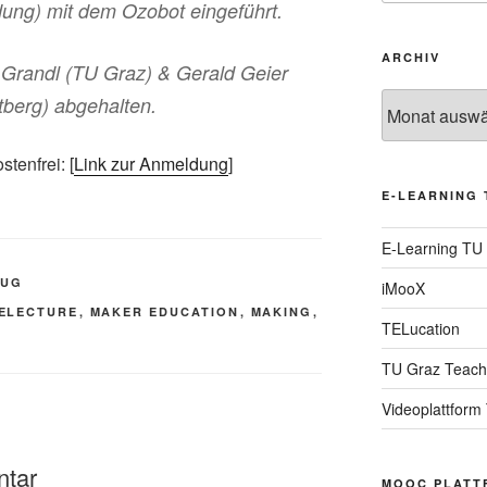
ldung) mit dem Ozobot eingeführt.
ARCHIV
 Grandl (TU Graz) & Gerald Geier
Archiv
berg) abgehalten.
tenfrei: [
Link zur Anmeldung
]
E-LEARNING 
E-Learning TU
TUG
iMooX
ELECTURE
,
MAKER EDUCATION
,
MAKING
,
TELucation
TU Graz Teach
Videoplattform
ntar
MOOC PLATT