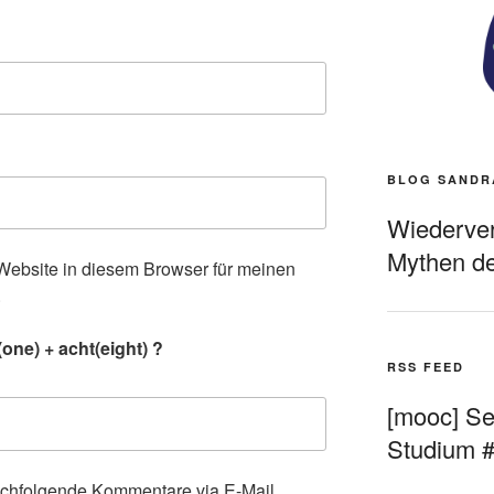
BLOG SANDR
Wiederverö
Mythen de
ebsite in diesem Browser für meinen
.
one) + acht(eight) ?
RSS FEED
[mooc] Sel
Studium 
achfolgende Kommentare via E-Mail.