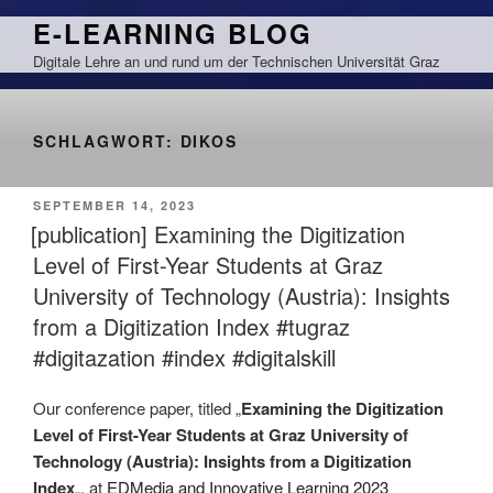
Zum
E-LEARNING BLOG
Inhalt
Digitale Lehre an und rund um der Technischen Universität Graz
springen
SCHLAGWORT:
DIKOS
VERÖFFENTLICHT
SEPTEMBER 14, 2023
AM
[publication] Examining the Digitization
Level of First-Year Students at Graz
University of Technology (Austria): Insights
from a Digitization Index #tugraz
#digitazation #index #digitalskill
Our conference paper, titled „
Examining the Digitization
Level of First-Year Students at Graz University of
Technology (Austria): Insights from a Digitization
Index
„, at
EDMedia and Innovative Learning 2023