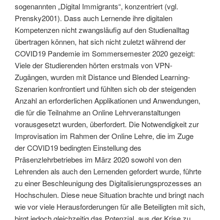
sogenannten „Digital Immigrants“, konzentriert (vgl.
Prensky2001). Dass auch Lernende ihre digitalen
Kompetenzen nicht zwangsläufig auf den Studienalltag
übertragen können, hat sich nicht zuletzt während der
COVID­19­ Pandemie im Sommersemester 2020 gezeigt:
Viele der Studierenden hörten erstmals von VPN­
Zugängen, wurden mit Distance­ und Blended­ Learning­
Szena­rien konfrontiert und fühlten sich ob der steigenden
Anzahl an erforderlichen Applikationen und Anwendungen,
die für die Teilnahme an Online­ Lehrveranstaltungen
vorausgesetzt wurden, überfordert. Die Notwendigkeit zur
Improvisation im Rahmen der Online­ Lehre, die im Zuge
der COVID­19­ bedingten Einstellung des
Präsenzlehrbetriebes im März 2020 sowohl von den
Lehrenden als auch den Lernenden gefordert wurde, führte
zu einer Beschleunigung des Digitalisierungsprozesses an
Hochschulen. Diese neue Situation brachte und bringt nach
wie vor viele Herausforderungen für alle Beteiligten mit sich,
birgt jedoch gleichzeitig das Potenzial, aus der Krise zu