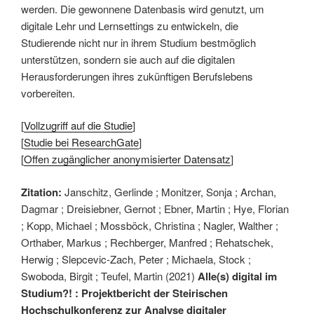
werden. Die gewonnene Datenbasis wird genutzt, um
digitale Lehr und Lernsettings zu entwickeln, die
Studierende nicht nur in ihrem Studium bestmöglich
unterstützen, sondern sie auch auf die digitalen
Herausforderungen ihres zukünftigen Berufslebens
vorbereiten.
[
Vollzugriff auf die Studie
]
[
Studie bei ResearchGate
]
[
Offen zugänglicher anonymisierter Datensatz
]
Zitation:
Janschitz, Gerlinde ; Monitzer, Sonja ; Archan,
Dagmar ; Dreisiebner, Gernot ; Ebner, Martin ; Hye, Florian
; Kopp, Michael ; Mossböck, Christina ; Nagler, Walther ;
Orthaber, Markus ; Rechberger, Manfred ; Rehatschek,
Herwig ; Slepcevic-Zach, Peter ; Michaela, Stock ;
Swoboda, Birgit ; Teufel, Martin (2021)
Alle(s) digital im
Studium?! : Projektbericht der Steirischen
Hochschulkonferenz zur Analyse digitaler