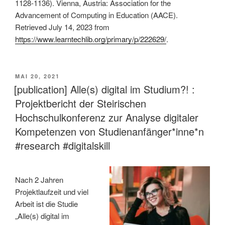
1128-1136). Vienna, Austria: Association for the
Advancement of Computing in Education (AACE).
Retrieved July 14, 2023 from
https://www.learntechlib.org/primary/p/222629/
.
VERÖFFENTLICHT
MAI 20, 2021
AM
[publication] Alle(s) digital im Studium?! :
Projektbericht der Steirischen
Hochschulkonferenz zur Analyse digitaler
Kompetenzen von Studienanfänger*inne*n
#research #digitalskill
Nach 2 Jahren
Projektlaufzeit und viel
Arbeit ist die Studie
„Alle(s) digital im