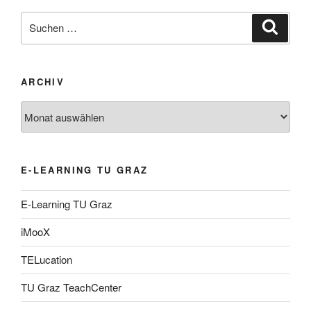
Suche
Suche
nach:
ARCHIV
Archiv
E-LEARNING TU GRAZ
E-Learning TU Graz
iMooX
TELucation
TU Graz TeachCenter