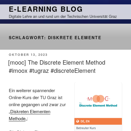
Zum
E-LEARNING BLOG
Inhalt
Digitale Lehre an und rund um der Technischen Universität Graz
springen
SCHLAGWORT:
DISKRETE ELEMENTE
VERÖFFENTLICHT
OKTOBER 13, 2023
AM
[mooc] The Discrete Element Method
#imoox #tugraz #discreteElement
Ein weiterer spannender
Online-Kurs der TU Graz ist
online gegangen und zwar zur
„
Diskreten Elementen
Methode
„: