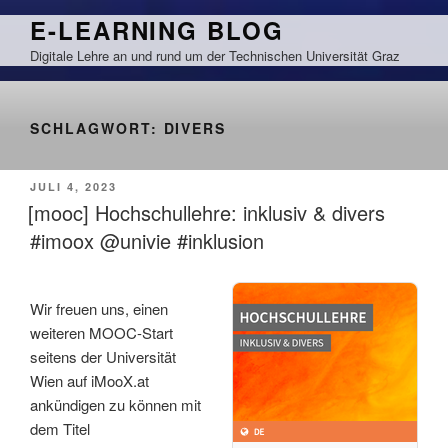
Zum
E-LEARNING BLOG
Inhalt
Digitale Lehre an und rund um der Technischen Universität Graz
springen
SCHLAGWORT:
DIVERS
VERÖFFENTLICHT
JULI 4, 2023
AM
[mooc] Hochschullehre: inklusiv & divers
#imoox @univie #inklusion
Wir freuen uns, einen
weiteren MOOC-Start
seitens der Universität
Wien auf iMooX.at
ankündigen zu können mit
dem Titel