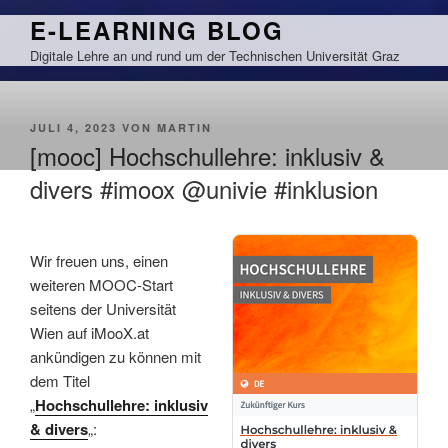
Zum
E-LEARNING BLOG
Inhalt
Digitale Lehre an und rund um der Technischen Universität Graz
springen
VERÖFFENTLICHT
JULI 4, 2023
VON
MARTIN
AM
[mooc] Hochschullehre: inklusiv &
divers #imoox @univie #inklusion
Wir freuen uns, einen
weiteren MOOC-Start
seitens der Universität
Wien auf iMooX.at
ankündigen zu können mit
dem Titel
„
Hochschullehre: inklusiv
& divers
„: