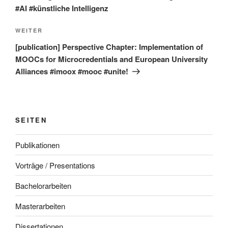
#AI #künstliche Intelligenz
Nächster
WEITER
Beitrag
[publication] Perspective Chapter: Implementation of
MOOCs for Microcredentials and European University
Alliances #imoox #mooc #unite!
SEITEN
Publikationen
Vorträge / Presentations
Bachelorarbeiten
Masterarbeiten
Dissertationen