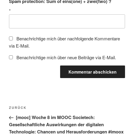
Spam protection: Sum of eins(one) + zwei(two) ?
*
Benachrichtige mich über nachfolgende Kommentare
via E-Mail.
Benachrichtige mich über neue Beiträge via E-Mail.
Beitragsnavigation
Vorheriger
ZURÜCK
Beitrag
[mooc] Woche 8 im MOOC Societech:
Gesellschaftliche Auswirkungen der digitalen
Technologie: Chancen und Herausforderungen #imoox