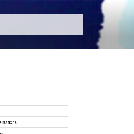
entations
en