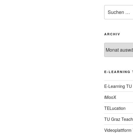
Suche
nach:
ARCHIV
Archiv
E-LEARNING 
E-Learning TU
iMooX
TELucation
TU Graz Teach
Videoplattform