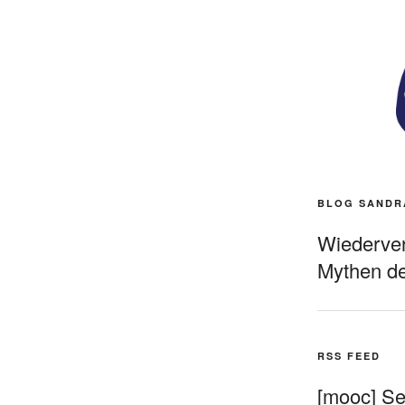
BLOG SANDR
Wiederverö
Mythen de
RSS FEED
[mooc] Sel