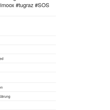
#imoox #tugraz #SOS
ed
en
lärung