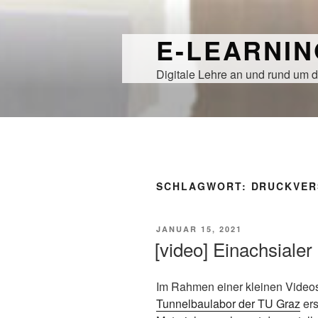
Zum
Inhalt
E-LEARNI
springen
Digitale Lehre an und rund um d
SCHLAGWORT:
DRUCKVER
VERÖFFENTLICHT
JANUAR 15, 2021
AM
[video] Einachsiale
Im Rahmen einer kleinen Videos
Tunnelbaulabor der TU Graz
ers