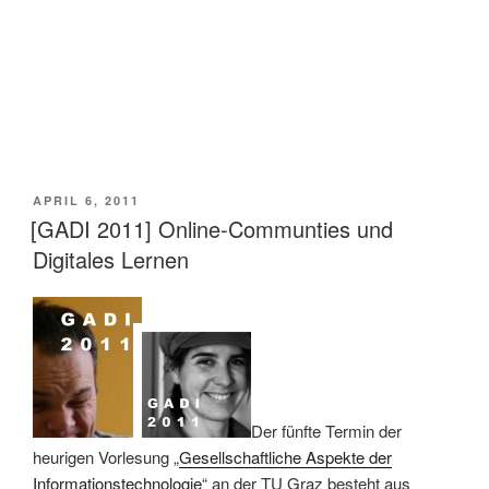
VERÖFFENTLICHT
APRIL 6, 2011
AM
[GADI 2011] Online-Communties und
Digitales Lernen
Der fünfte Termin der
heurigen Vorlesung „
Gesellschaftliche Aspekte der
Informationstechnologie
“ an der TU Graz besteht aus