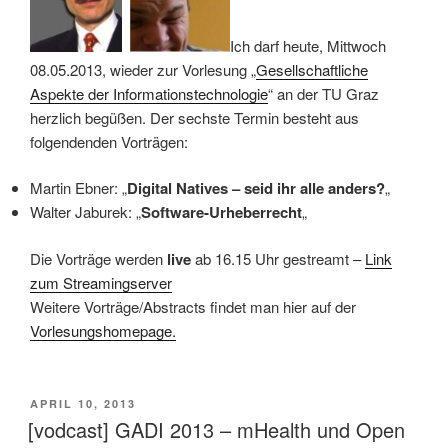
Ich darf heute, Mittwoch
08.05.2013, wieder zur Vorlesung „
Gesellschaftliche
Aspekte der Informationstechnologie
“ an der TU Graz
herzlich begüßen. Der sechste Termin besteht aus
folgendenden Vorträgen:
Martin Ebner: „
Digital Natives – seid ihr alle anders?
„
Walter Jaburek: „
Software-Urheberrecht
„
Die Vorträge werden
live
ab 16.15 Uhr gestreamt –
Link
zum Streamingserver
Weitere Vorträge/Abstracts findet man hier auf der
Vorlesungshomepage.
VERÖFFENTLICHT
APRIL 10, 2013
AM
[vodcast] GADI 2013 – mHealth und Open