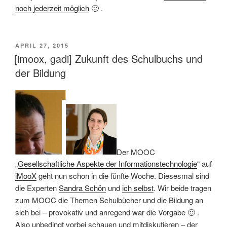
noch jederzeit möglich
🙂 .
VERÖFFENTLICHT
APRIL 27, 2015
AM
[imoox, gadi] Zukunft des Schulbuchs und
der Bildung
Der MOOC
„
Gesellschaftliche Aspekte der Informationstechnologie
“ auf
iMooX
geht nun schon in die fünfte Woche. Diesesmal sind
die Experten
Sandra Schön
und
ich selbst
. Wir beide tragen
zum MOOC die Themen Schulbücher und die Bildung an
sich bei – provokativ und anregend war die Vorgabe 🙂 .
Also unbedingt vorbei schauen und mitdiskutieren – der