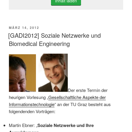
Inhalt laden
VERÖFFENTLICHT
MÄRZ 14, 2012
AM
[GADI2012] Soziale Netzwerke und
Biomedical Engineering
Der erste Termin der
heurigen Vorlesung „
Gesellschaftliche Aspekte der
Informationstechnologie
“ an der TU Graz besteht aus
folgendenden Vorträgen:
Martin Ebner: „
Soziale Netzwerke und Ihre