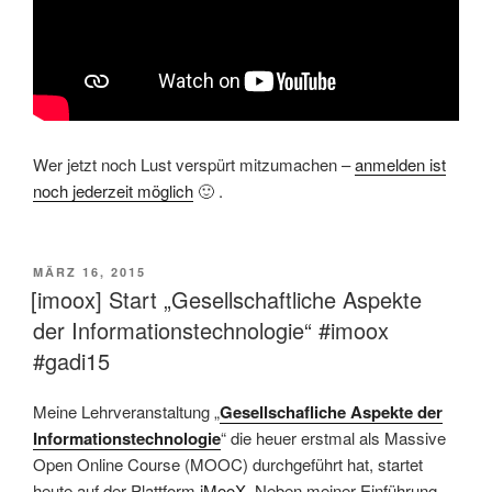
Wer jetzt noch Lust verspürt mitzumachen –
anmelden ist
noch jederzeit möglich
🙂 .
VERÖFFENTLICHT
MÄRZ 16, 2015
AM
[imoox] Start „Gesellschaftliche Aspekte
der Informationstechnologie“ #imoox
#gadi15
Meine Lehrveranstaltung „
Gesellschafliche Aspekte der
Informationstechnologie
“ die heuer erstmal als Massive
Open Online Course (MOOC) durchgeführt hat, startet
heute auf der Plattform
iMooX
. Neben meiner Einführung