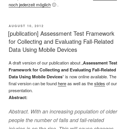
noch jederzeit möglich
🙂 .
VERÖFFENTLICHT
AUGUST 10, 2012
AM
[publication] Assessment Test Framework
for Collecting and Evaluating Fall-Related
Data Using Mobile Devices
A draft version of our publication about „
Assessment Test
Framework for Collecting and Evaluating Fall-Related
Data Using Mobile Devices
“ is now online available. The
final version can be found
here
as well as the
slides
of our
presentation.
Abstract:
Abstract. With an increasing population of older
people the number of falls and fall-related
injuries is on the rise. This will cause changes