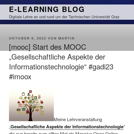
Zum
E-LEARNING BLOG
Inhalt
Digitale Lehre an und rund um der Technischen Universität Graz
springen
VERÖFFENTLICHT
OKTOBER 9, 2023
VON
MARTIN
AM
[mooc] Start des MOOC
„Gesellschaftliche Aspekte der
Informationstechnologie“ #gadi23
#imoox
Meine Lehrveranstaltung
„
Gesellschafliche Aspekte der Informationstechnologie
“
die nun bereits zum elften Mal als Massive Open Online