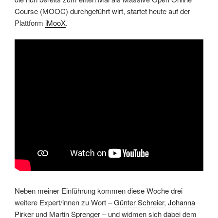
Course (MOOC) durchgeführt wirt, startet heute auf der
Plattform
iMooX
.
Neben meiner Einführung kommen diese Woche drei
weitere Expert/innen zu Wort –
Günter Schreier
,
Johanna
Pirker
und Martin Sprenger – und widmen sich dabei dem