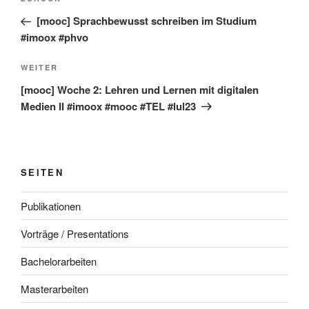
Vorheriger
Beitrag
[mooc] Sprachbewusst schreiben im Studium
#imoox #phvo
Nächster
WEITER
Beitrag
[mooc] Woche 2: Lehren und Lernen mit digitalen
Medien II #imoox #mooc #TEL #lul23
SEITEN
Publikationen
Vorträge / Presentations
Bachelorarbeiten
Masterarbeiten