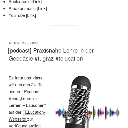
Applemusic [
Link
]
Amazonmusic [
Link
]
YouTube [
Link
]
VERÖFFENTLICHT
APRIL 28, 2025
AM
[podcast] Praxisnahe Lehre in der
Geodäsie #tugraz #telucation
Es freut uns, dass
wir nun den 24. Teil
unserer Podcast-
Serie „
Lehren –
Lernen – Lauschen
“
auf der
TELucation-
Webseite
zur
Verfügung stellen