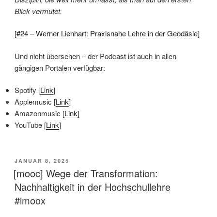
Blick vermutet.
[
#24 – Werner Lienhart: Praxisnahe Lehre in der Geodäsie
]
Und nicht übersehen – der Podcast ist auch in allen
gängigen Portalen verfügbar:
Spotify [
Link
]
Applemusic [
Link
]
Amazonmusic [
Link
]
YouTube [
Link
]
VERÖFFENTLICHT
JANUAR 8, 2025
AM
[mooc] Wege der Transformation:
Nachhaltigkeit in der Hochschullehre
#imoox