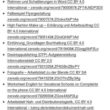
Rahmen und Schattierungen in Word CC BY 4.0
International –
zenodo.org/record/7900087#.ZFT4U6DP3D5
Fallbeispiel Flyergestaltung
zenodo.org/record/7900757#.ZGoksXbP1Ae
High Fashion Make up – Erklärung und Arbeitsauftrag CC
BY 4.0 International
zenodo.org/record/7905143#.ZGolQHbP1Ad
Einführung_Grundlagen Buchhaltung CC BY 4.0
International
zenodo.org/record/7919408#.ZGoqgXbP2Lo
Desktoppublishing (DTP) Aufgabenstellung
Informationsblatt CC BY 2.0
zenodo.org/record/7931035#.ZF6GBnZBxPY
Fotografie – Arbeitsblatt zu der Blende CC BY SA
zenodo.org/record/7941523#.ZGOTInZBy3Ag
Worksheet English for Vocational Schools on Complaints
on the phone CC BY 4.0 International
zenodo.org/record/7929930#.ZGos4XbP2Lp
Arbeitsblatt Nah- und Distributionslogistik, CC BY 4.0
International –
tutory.de/entdecken/dokument/nah-und-