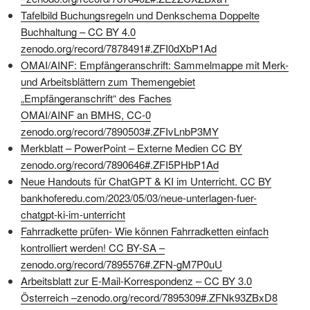
Tafelbild Buchungsregeln und Denkschema Doppelte
Buchhaltung – CC BY 4.0
zenodo.org/record/7878491#.ZFI0dXbP1Ad
OMAI/AINF: Empfängeranschrift: Sammelmappe mit Merk-
und Arbeitsblättern zum Themengebiet
„Empfängeranschrift“ des Faches
OMAI/AINF an BMHS, CC-0
zenodo.org/record/7890503#.ZFIvLnbP3MY
Merkblatt – PowerPoint – Externe Medien CC BY
zenodo.org/record/7890646#.ZFI5PHbP1Ad
Neue Handouts für ChatGPT & KI im Unterricht. CC BY
bankhoferedu.com/2023/05/03/neue-unterlagen-fuer-
chatgpt-ki-im-unterricht
Fahrradkette prüfen- Wie können Fahrradketten einfach
kontrolliert werden! CC BY-SA –
zenodo.org/record/7895576#.ZFN-gM7P0uU
Arbeitsblatt zur E-Mail-Korrespondenz – CC BY 3.0
Österreich –
zenodo.org/record/7895309#.ZFNk93ZBxD8