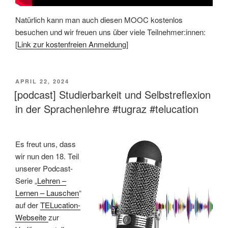
Natürlich kann man auch diesen MOOC kostenlos
besuchen und wir freuen uns über viele Teilnehmer:innen:
[
Link zur kostenfreien Anmeldun
g]
VERÖFFENTLICHT
APRIL 22, 2024
AM
[podcast] Studierbarkeit und Selbstreflexion
in der Sprachenlehre #tugraz #telucation
Es freut uns, dass
wir nun den 18. Teil
unserer Podcast-
Serie „
Lehren –
Lernen – Lauschen
“
auf der
TELucation-
Webseite
zur