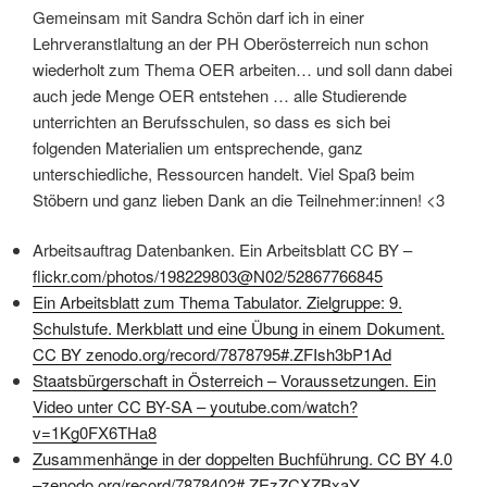
Gemeinsam mit Sandra Schön darf ich in einer
Lehrveranstlaltung an der PH Oberösterreich nun schon
wiederholt zum Thema OER arbeiten… und soll dann dabei
auch jede Menge OER entstehen … alle Studierende
unterrichten an Berufsschulen, so dass es sich bei
folgenden Materialien um entsprechende, ganz
unterschiedliche, Ressourcen handelt. Viel Spaß beim
Stöbern und ganz lieben Dank an die Teilnehmer:innen! <3
Arbeitsauftrag Datenbanken. Ein Arbeitsblatt CC BY –
flickr.com/photos/198229803@N02/52867766845
Ein Arbeitsblatt zum Thema Tabulator. Zielgruppe: 9.
Schulstufe. Merkblatt und eine Übung in einem Dokument.
CC BY
zenodo.org/record/7878795#.ZFIsh3bP1Ad
Staatsbürgerschaft in Österreich – Voraussetzungen. Ein
Video unter CC BY-SA –
youtube.com/watch?
v=1Kg0FX6THa8
Zusammenhänge in der doppelten Buchführung. CC BY 4.0
–
zenodo.org/record/7878402#.ZEzZCXZBxaY