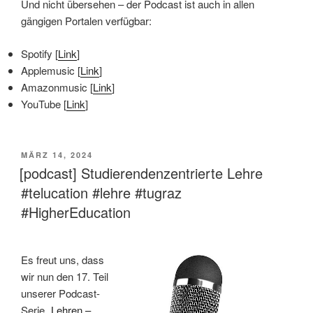
Und nicht übersehen – der Podcast ist auch in allen
gängigen Portalen verfügbar:
Spotify [
Link
]
Applemusic [
Link
]
Amazonmusic [
Link
]
YouTube [
Link
]
VERÖFFENTLICHT
MÄRZ 14, 2024
AM
[podcast] Studierendenzentrierte Lehre
#telucation #lehre #tugraz
#HigherEducation
Es freut uns, dass
wir nun den 17. Teil
unserer Podcast-
Serie „
Lehren –