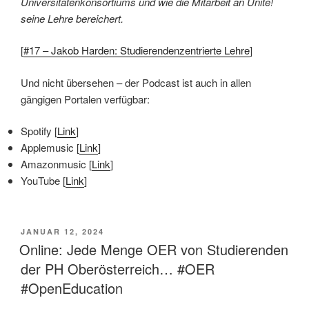
Universitätenkonsortiums und wie die Mitarbeit an Unite!
seine Lehre bereichert.
[
#17 – Jakob Harden: Studierendenzentrierte Lehre
]
Und nicht übersehen – der Podcast ist auch in allen
gängigen Portalen verfügbar:
Spotify [
Link
]
Applemusic [
Link
]
Amazonmusic [
Link
]
YouTube [
Link
]
VERÖFFENTLICHT
JANUAR 12, 2024
AM
Online: Jede Menge OER von Studierenden
der PH Oberösterreich… #OER
#OpenEducation