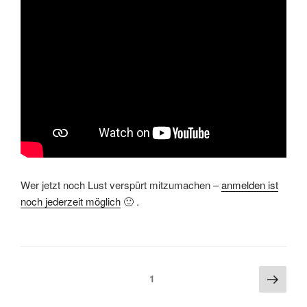
Wer jetzt noch Lust verspürt mitzumachen –
anmelden ist
noch jederzeit möglich
🙂 .
Beitragsnavigation
Näch
Seite
1
Seite