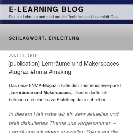
Zum
E-LEARNING BLOG
Inhalt
Digitale Lehre an und rund um der Technischen Universität Graz
springen
SCHLAGWORT:
EINLEITUNG
VERÖFFENTLICHT
JULI 11, 2019
AM
[publication] Lernräume und Makerspaces
#tugraz #fnma #making
Das neue
FNMA-Magazin
hatte den Themenschwerpunkt
„
Lernräume und Makerspaces
„. Diesen durfte ich
betreuen und eine kurze Einleitung dazu schreiben.
In diesem Heft habe wir ein sehr aktuelles und
breit diskutiertes Thema uns vorgenommen –
Lernräume mit einem speziellen Fokus auf die