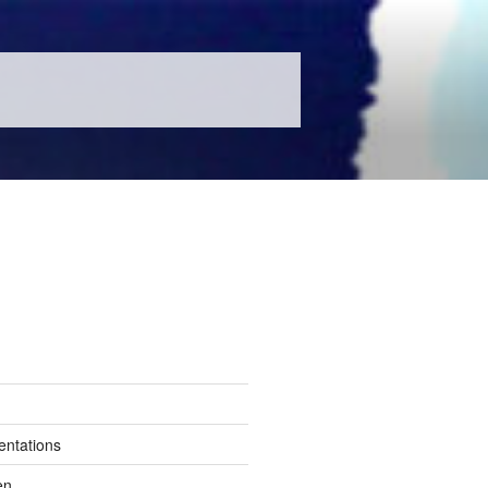
entations
en