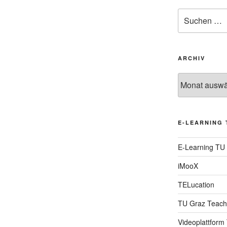
Suche
nach:
ARCHIV
Archiv
E-LEARNING 
E-Learning TU
iMooX
TELucation
TU Graz Teach
Videoplattform