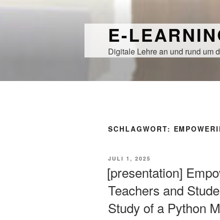
Zum
Inhalt
E-LEARNI
springen
Digitale Lehre an und rund um d
SCHLAGWORT:
EMPOWERI
VERÖFFENTLICHT
JULI 1, 2025
AM
[presentation] Empo
Teachers and Stude
Study of a Python 