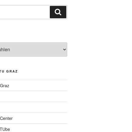
Suchen
TU GRAZ
 Graz
Center
 TUbe