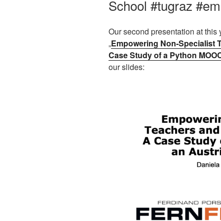
School #tugraz #e
Our second presentation at thi
„
Empowering Non-Specialist T
Case Study of a Python MOOC
our slides: