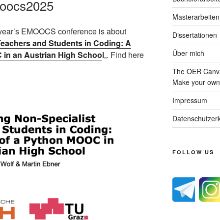
moocs2025
Masterarbeiten
s year’s EMOOCS conference is about
Dissertationen
eachers and Students in Coding: A
Über mich
 in an Austrian High Schoo
l
„. Find here
The OER Canva
Make your own 
Impressum
Datenschutzerk
FOLLOW US