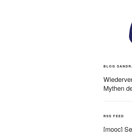
BLOG SANDR
Wiederverö
Mythen de
RSS FEED
[mooc] Sel