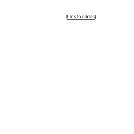
[
Link to slides
]