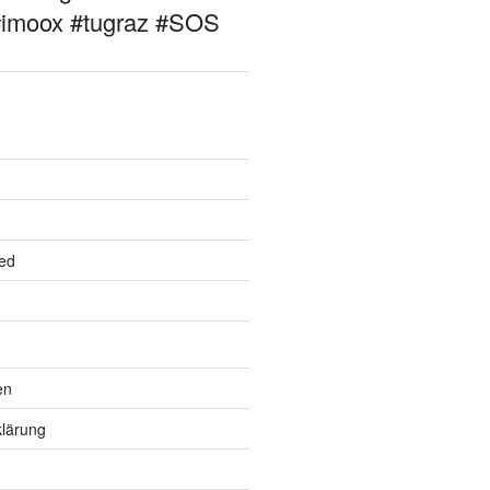
#imoox #tugraz #SOS
ed
en
lärung