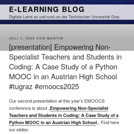
Zum
E-LEARNING BLOG
Inhalt
Digitale Lehre an und rund um der Technischen Universität Graz
springen
VERÖFFENTLICHT
JULI 1, 2025
VON
MARTIN
AM
[presentation] Empowering Non-
Specialist Teachers and Students in
Coding: A Case Study of a Python
MOOC in an Austrian High School
#tugraz #emoocs2025
Our second presentation at this year’s EMOOCS
conference is about „
Empowering Non-Specialist
Teachers and Students in Coding: A Case Study of a
Python MOOC in an Austrian High Schoo
l
„. Find here
our slides: