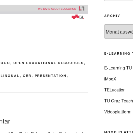
ARCHIV
Archiv
E-LEARNING 
MOOC
,
OPEN EDUCATIONAL RESOURCES
,
E-Learning TU
ILINGUAL
,
OER
,
PRESENTATION
,
iMooX
!
TELucation
TU Graz Teach
Videoplattform
ntar
MOOC PLATT