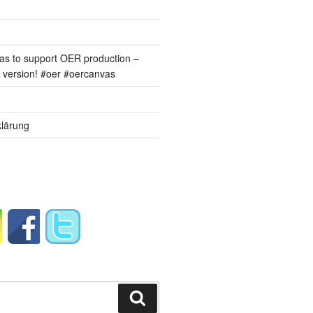
s to support OER production –
version! #oer #oercanvas
lärung
Suchen