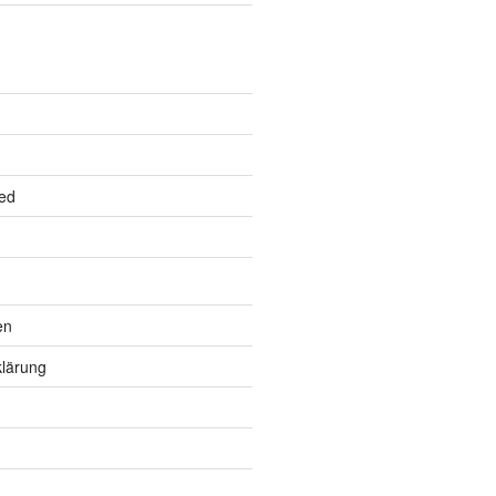
ed
en
lärung