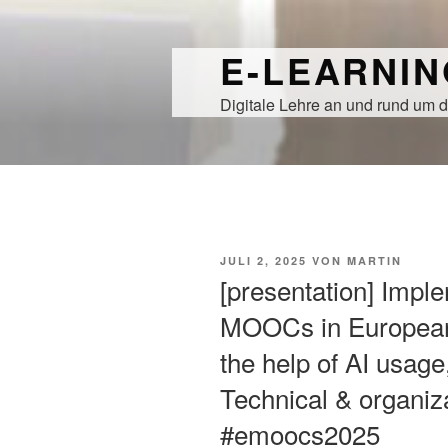
Zum
Inhalt
E-LEARNI
springen
Digitale Lehre an und rund um d
VERÖFFENTLICHT
JULI 2, 2025
VON
MARTIN
AM
[presentation] Imple
MOOCs in European 
the help of AI usage
Technical & organiz
#emoocs2025