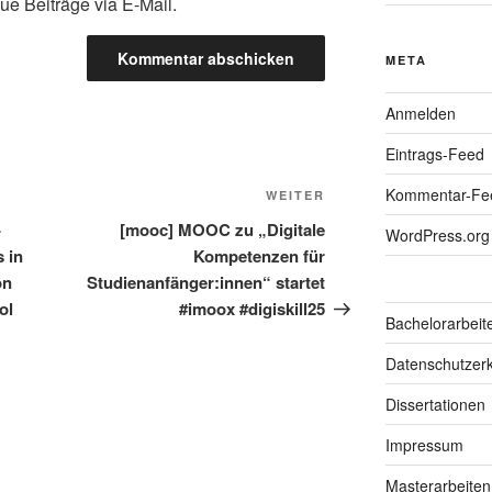
ue Beiträge via E-Mail.
META
Anmelden
Eintrags-Feed
Kommentar-Fe
Nächster
WEITER
Beitrag
-
[mooc] MOOC zu „Digitale
WordPress.org
 in
Kompetenzen für
on
Studienanfänger:innen“ startet
ol
#imoox #digiskill25
Bachelorarbeit
Datenschutzerk
Dissertationen
Impressum
Masterarbeiten