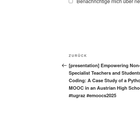
Benachrichtige mich über ne
Beitragsnavigation
Vorheriger
ZURÜCK
Beitrag
[presentation] Empowering Non
Specialist Teachers and Students
Coding: A Case Study of a Pyth
MOOC in an Austrian High Scho
#tugraz #emoocs2025