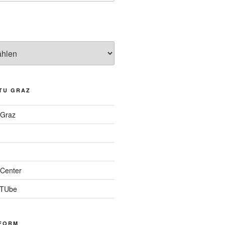
TU GRAZ
 Graz
Center
 TUbe
FORM