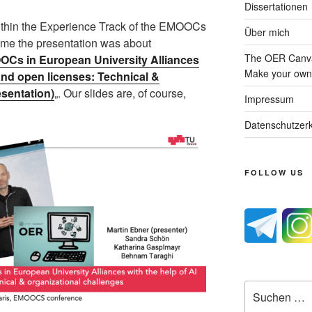
Dissertationen
thin the Experience Track of the EMOOCs
Über mich
time the presentation was about
The OER Canva
OCs in European University Alliances
Make your own 
 and open licenses: Technical &
esentation)
„. Our slides are, of course,
Impressum
Datenschutzerk
FOLLOW US
Suche
nach: