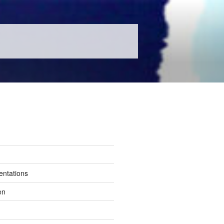
entations
en