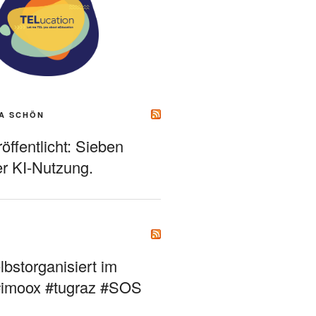
A SCHÖN
ffentlicht: Sieben
r KI-Nutzung.
bstorganisiert im
#imoox #tugraz #SOS