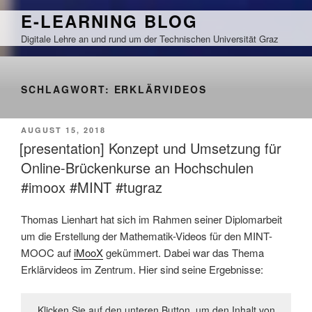
Zum
E-LEARNING BLOG
Inhalt
Digitale Lehre an und rund um der Technischen Universität Graz
springen
SCHLAGWORT:
ERKLÄRVIDEOS
VERÖFFENTLICHT
AUGUST 15, 2018
AM
[presentation] Konzept und Umsetzung für
Online-Brückenkurse an Hochschulen
#imoox #MINT #tugraz
Thomas Lienhart hat sich im Rahmen seiner Diplomarbeit
um die Erstellung der Mathematik-Videos für den MINT-
MOOC auf
iMooX
gekümmert. Dabei war das Thema
Erklärvideos im Zentrum. Hier sind seine Ergebnisse:
Klicken Sie auf den unteren Button, um den Inhalt von