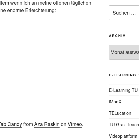
llem wenn ich an meine offenen täglichen
Suche
eine enorme Erleichterung:
nach:
ARCHIV
Archiv
E-LEARNING 
E-Learning TU
iMooX
TELucation
 Tab Candy
from
Aza Raskin
on
Vimeo
.
TU Graz Teach
Videoplattform