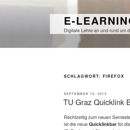
Zum
Inhalt
E-LEARNI
springen
Digitale Lehre an und rund um d
SCHLAGWORT:
FIREFOX
VERÖFFENTLICHT
SEPTEMBER 10, 2014
AM
TU Graz Quicklink 
Rechtzeitig zum neuen Semest
ist die neue
Quicklinkbar
für di