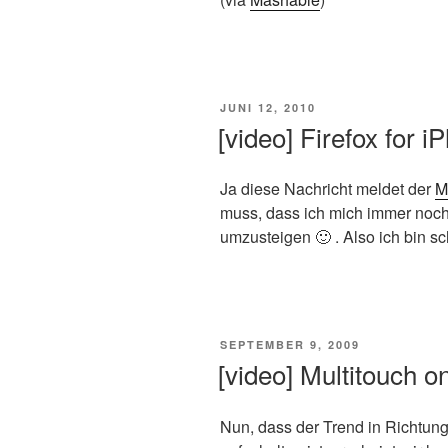
VERÖFFENTLICHT
JUNI 12, 2010
AM
[video] Firefox for i
Ja diese Nachricht meldet der
M
muss, dass ich mich immer noch 
umzusteigen 🙂 . Also ich bin s
VERÖFFENTLICHT
SEPTEMBER 9, 2009
AM
[video] Multitouch o
Nun, dass der Trend in Richtung