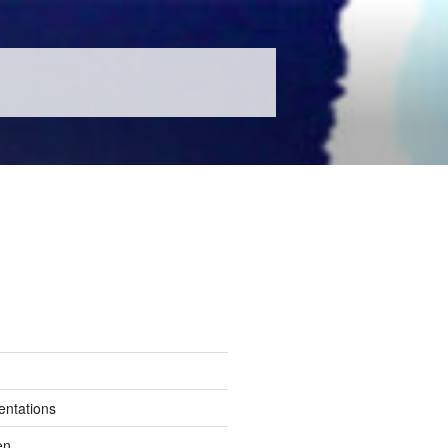
entations
en