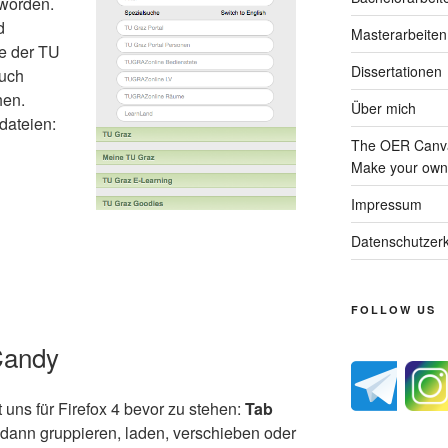
eworden.
d
Masterarbeiten
te der TU
Dissertationen
auch
hen.
Über mich
sdateien:
The OER Canva
Make your own 
Impressum
Datenschutzerk
FOLLOW US
 Candy
uns für Firefox 4 bevor zu stehen:
Tab
dann gruppieren, laden, verschieben oder