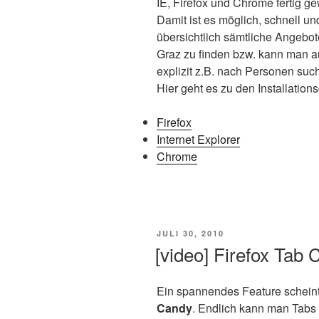
IE, Firefox und Chrome fertig g
Damit ist es möglich, schnell un
übersichtlich sämtliche Angebo
Graz zu finden bzw. kann man 
explizit z.B. nach Personen suc
Hier geht es zu den Installation
Firefox
Internet Explorer
Chrome
VERÖFFENTLICHT
JULI 30, 2010
AM
[video] Firefox Tab
Ein spannendes Feature scheint 
Candy
. Endlich kann man Tabs 