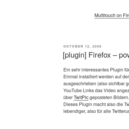
Multitouch on Fir
VERÖFFENTLICHT
OKTOBER 12, 2008
AM
[plugin] Firefox – po
Ein sehr interessantes Plugin fü
Einmal installiert werden auf de
ausgeschrieben (also sichtbar 
YouTube Links das Video angezei
über
TwitPic
geposteten Bildern
Dieses Plugin macht also die Twi
lebendiger, also für alle Twitter