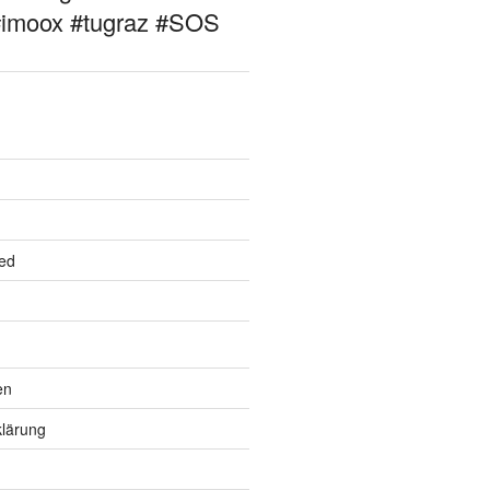
#imoox #tugraz #SOS
ed
en
lärung