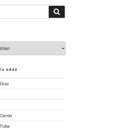
Suchen
TU GRAZ
 Graz
Center
 TUbe