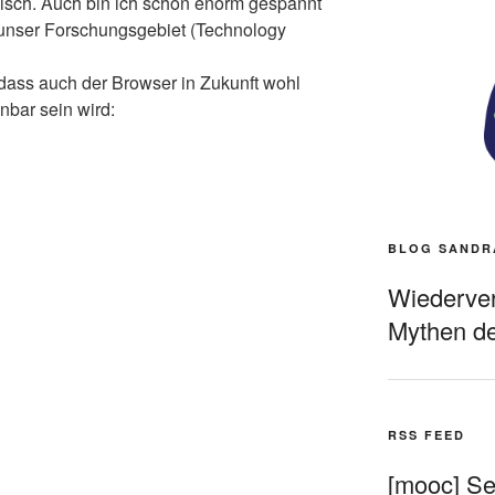
ogisch. Auch bin ich schon enorm gespannt
 unser Forschungsgebiet (Technology
 dass auch der Browser in Zukunft wohl
nbar sein wird:
BLOG SANDR
Wiederverö
Mythen de
RSS FEED
[mooc] Sel