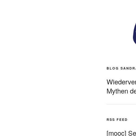
BLOG SANDR
Wiederverö
Mythen de
RSS FEED
[mooc] Sel