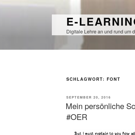
Zum
Inhalt
E-LEARNI
springen
Digitale Lehre an und rund um d
SCHLAGWORT:
FONT
VERÖFFENTLICHT
SEPTEMBER 20, 2016
AM
Mein persönliche Sch
#OER