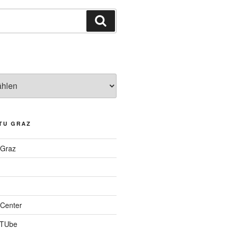
Suchen
TU GRAZ
 Graz
Center
 TUbe