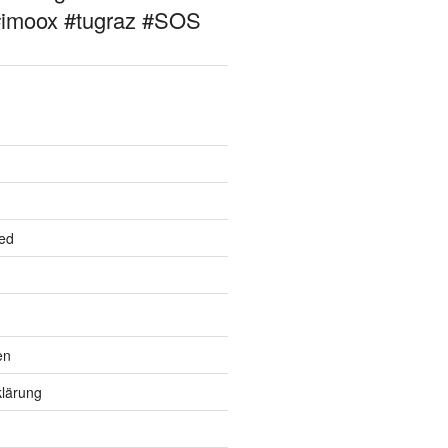
#imoox #tugraz #SOS
ed
en
lärung