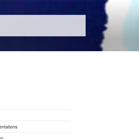
entations
en