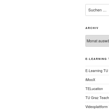
Suche
nach:
ARCHIV
Archiv
E-LEARNING 
E-Learning TU
iMooX
TELucation
TU Graz Teach
Videoplattform