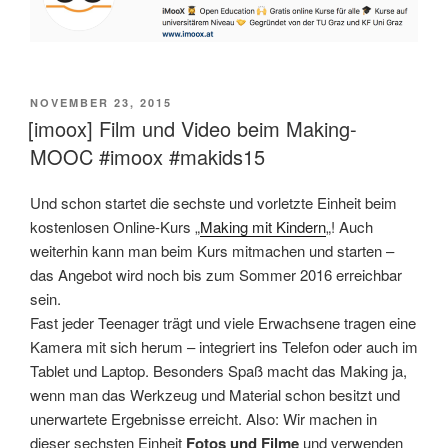
VERÖFFENTLICHT
NOVEMBER 23, 2015
AM
[imoox] Film und Video beim Making-
MOOC #imoox #makids15
Und schon startet die sechste und vorletzte Einheit beim
kostenlosen Online-Kurs „
Making mit Kindern
„! Auch
weiterhin kann man beim Kurs mitmachen und starten –
das Angebot wird noch bis zum Sommer 2016 erreichbar
sein.
Fast jeder Teenager trägt und viele Erwachsene tragen eine
Kamera mit sich herum – integriert ins Telefon oder auch im
Tablet und Laptop. Besonders Spaß macht das Making ja,
wenn man das Werkzeug und Material schon besitzt und
unerwartete Ergebnisse erreicht. Also: Wir machen in
dieser sechsten Einheit
Fotos und Filme
und verwenden