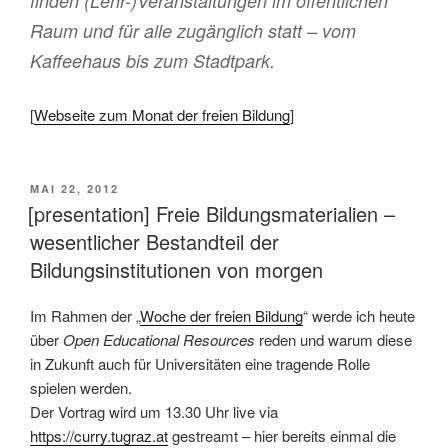
finden (Lehr-)Veranstaltungen im öffentlichen
Raum und für alle zugänglich statt – vom
Kaffeehaus bis zum Stadtpark.
[
Webseite zum Monat der freien Bildung
]
VERÖFFENTLICHT
MAI 22, 2012
AM
[presentation] Freie Bildungsmaterialien –
wesentlicher Bestandteil der
Bildungsinstitutionen von morgen
Im Rahmen der „
Woche der freien Bildung
“ werde ich heute
über
Open Educational Resources
reden und warum diese
in Zukunft auch für Universitäten eine tragende Rolle
spielen werden.
Der Vortrag wird um 13.30 Uhr live via
https://curry.tugraz.at
gestreamt – hier bereits einmal die