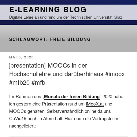
Zum
E-LEARNING BLOG
Inhalt
Digitale Lehre an und rund um der Technischen Universität Graz
springen
SCHLAGWORT:
FREIE BILDUNG
VERÖFFENTLICHT
MAI 5, 2020
AM
[presentation] MOOCs in der
Hochschullehre und darüberhinaus #imoox
#mfb20 #mfb
Im Rahmen des „
Monats der freien Bildung
“ 2020 habe
ich gestern eine Präsentation rund um
iMooX.at
und
MOOCs gehalten. Selbstverständlich online da uns
CoVid19 noch in Atem hält. Hier noch die Vortragsfolien
nachgeliefert: