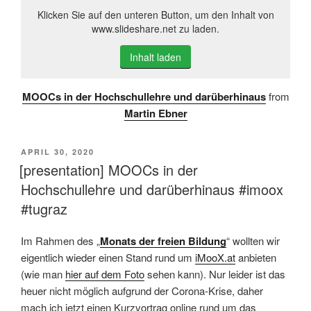
Klicken Sie auf den unteren Button, um den Inhalt von
www.slideshare.net zu laden.
Inhalt laden
MOOCs in der Hochschullehre und darüberhinaus
from
Martin Ebner
VERÖFFENTLICHT
APRIL 30, 2020
AM
[presentation] MOOCs in der
Hochschullehre und darüberhinaus #imoox
#tugraz
Im Rahmen des „
Monats der freien Bildung
“ wollten wir
eigentlich wieder einen Stand rund um
iMooX.at
anbieten
(wie man
hier auf dem Foto
sehen kann). Nur leider ist das
heuer nicht möglich aufgrund der Corona-Krise, daher
mach ich jetzt einen Kurzvortrag online rund um das