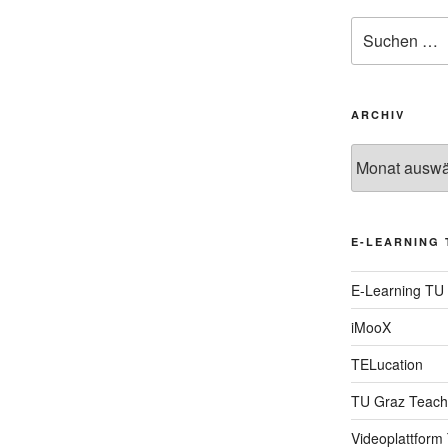
Suche
nach:
ARCHIV
Archiv
E-LEARNING 
E-Learning TU
iMooX
TELucation
TU Graz Teach
Videoplattform