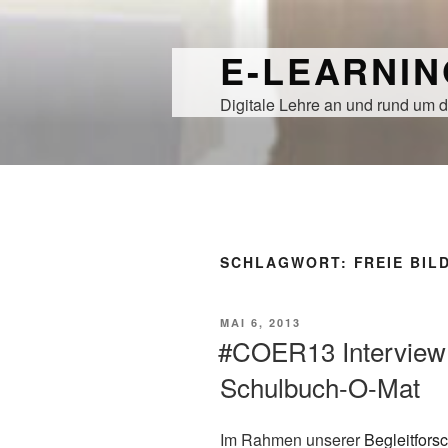
Zum
Inhalt
E-LEARNI
springen
Digitale Lehre an und rund um d
SCHLAGWORT:
FREIE BI
VERÖFFENTLICHT
MAI 6, 2013
AM
#COER13 Interview m
Schulbuch-O-Mat
Im Rahmen unserer
Begleitfors