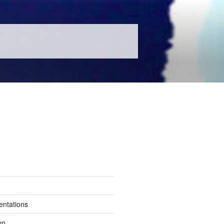
entations
en