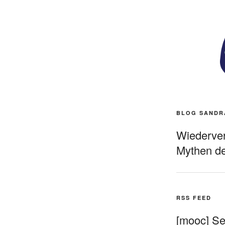
BLOG SANDR
Wiederverö
Mythen de
RSS FEED
[mooc] Sel