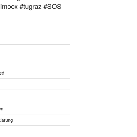
#imoox #tugraz #SOS
ed
en
lärung