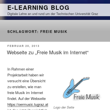
Zum
E-LEARNING BLOG
Inhalt
Digitale Lehre an und rund um der Technischen Universität Graz
springen
SCHLAGWORT:
FREIE MUSIK
VERÖFFENTLICHT
FEBRUAR 20, 2013
AM
Webseite zu „Freie Musik im Internet“
In Rahmen einer
Projektarbeit haben wir
versucht eine Übersicht
zu erstellen, wie man
freie Musik im Internet
findet. Auf der Webseite
https://oermusic.tugraz.at
Logo der Seite