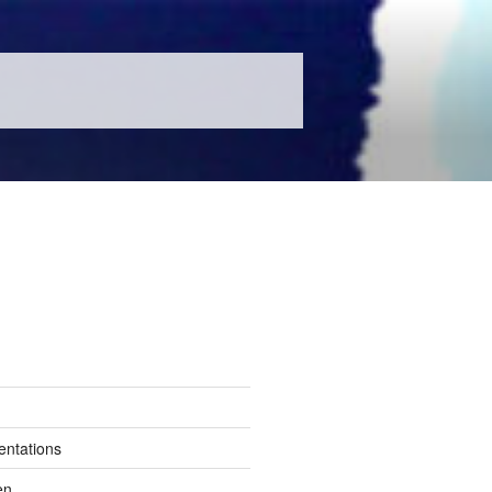
entations
en