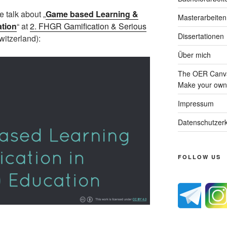
e talk about „
Game based Learning &
Masterarbeiten
ation
“ at
2. FHGR Gamification & Serious
Dissertationen
itzerland):
Über mich
The OER Canva
Make your own 
Impressum
Datenschutzerk
FOLLOW US