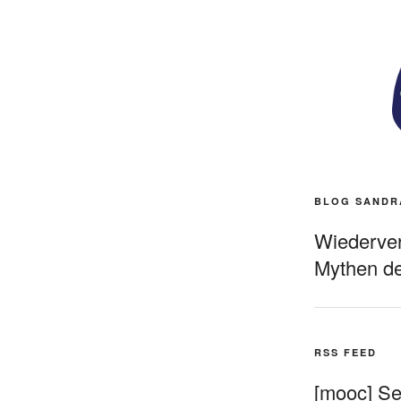
BLOG SANDR
Wiederverö
Mythen de
RSS FEED
[mooc] Sel