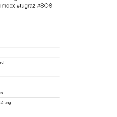
#imoox #tugraz #SOS
ed
en
lärung