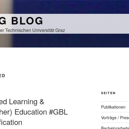
NG BLOG
er Technischen Universität Graz
ED
SEITEN
ed Learning &
Publikationen
gher) Education #GBL
Vorträge / Pres
ication
Bachelorarbeit