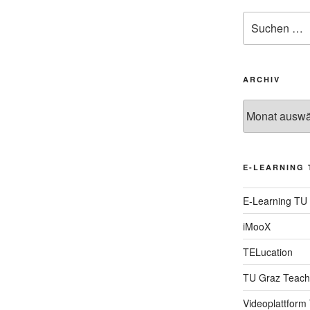
Suche
nach:
ARCHIV
Archiv
E-LEARNING 
E-Learning TU
iMooX
TELucation
TU Graz Teach
Videoplattform