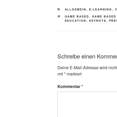
KATEGORIEN
ALLGEMEIN
,
E-LEARNING
,
SCHLAGWÖRTER
GAME BASED
,
GAME BASED
EDUCATION
,
KEYNOTE
,
PRE
Schreibe einen Komme
Deine E-Mail-Adresse wird nicht 
mit
*
markiert
Kommentar
*