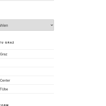
TU GRAZ
 Graz
Center
 TUbe
FORM