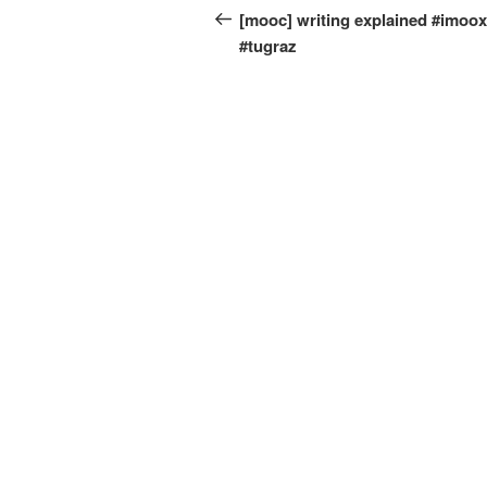
Beitrag
[mooc] writing explained #imoox
#tugraz