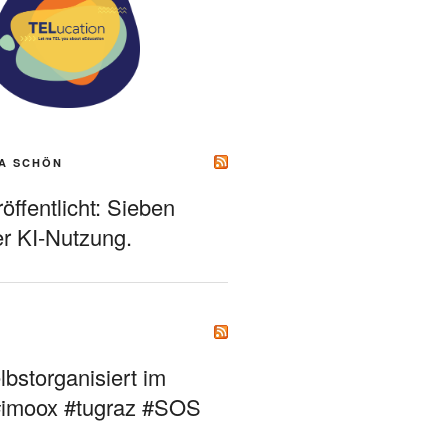
A SCHÖN
ffentlicht: Sieben
r KI-Nutzung.
bstorganisiert im
#imoox #tugraz #SOS