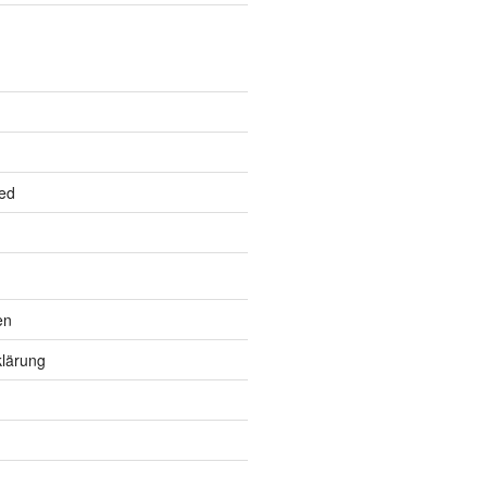
ed
en
lärung