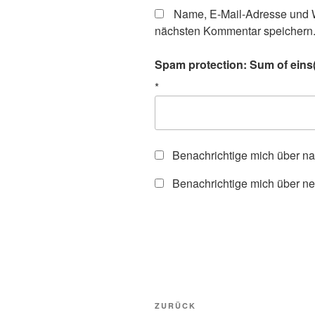
Name, E-Mail-Adresse und W
nächsten Kommentar speichern
Spam protection: Sum of eins(
*
Benachrichtige mich über n
Benachrichtige mich über ne
Beitragsnavigation
Vorheriger
ZURÜCK