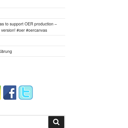
s to support OER production –
version! #oer #oercanvas
lärung
Suchen