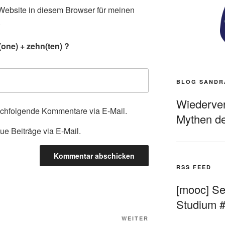
ebsite in diesem Browser für meinen
.
one) + zehn(ten) ?
BLOG SANDR
Wiederverö
achfolgende Kommentare via E-Mail.
Mythen de
ue Beiträge via E-Mail.
RSS FEED
[mooc] Sel
Studium 
Nächster
WEITER