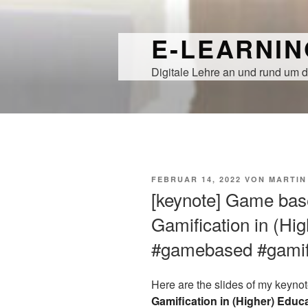
Zum
Inhalt
E-LEARNI
springen
Digitale Lehre an und rund um d
VERÖFFENTLICHT
FEBRUAR 14, 2022
VON
MARTIN
AM
[keynote] Game bas
Gamification in (Hi
#gamebased #gamif
Here are the slides of my keynot
Gamification in (Higher) Educ