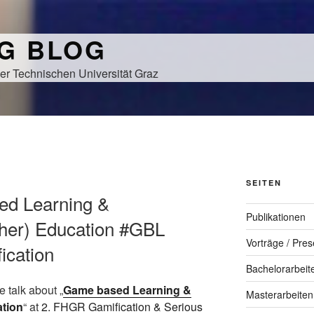
NG BLOG
er Technischen Universität Graz
SEITEN
ed Learning &
Publikationen
gher) Education #GBL
Vorträge / Pres
ication
Bachelorarbeit
e talk about „
Game based Learning &
Masterarbeiten
ation
“ at
2. FHGR Gamification & Serious