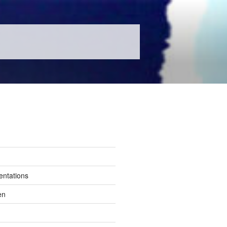
entations
en