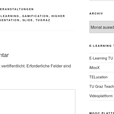
VERANSTALTUNGEN
ARCHIV
 LEARNING
,
GAMIFICATION
,
HIGHER
SENTATION
,
SLIDE
,
TUGRAZ
Archiv
E-LEARNING 
ntar
E-Learning TU
veröffentlicht.
Erforderliche Felder sind
iMooX
TELucation
TU Graz Teach
Videoplattform
MOOC PLATT