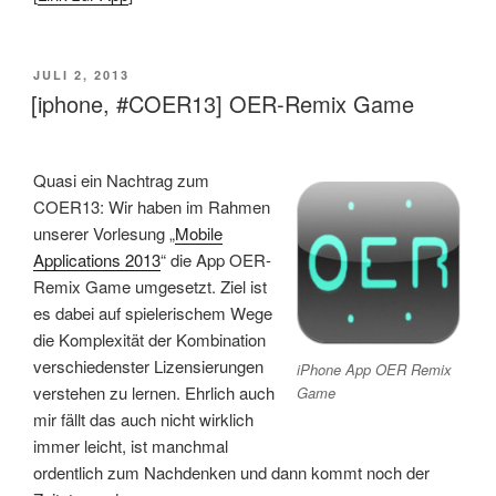
VERÖFFENTLICHT
JULI 2, 2013
AM
[iphone, #COER13] OER-Remix Game
Quasi ein Nachtrag zum
COER13: Wir haben im Rahmen
unserer Vorlesung „
Mobile
Applications 2013
“ die App OER-
Remix Game umgesetzt. Ziel ist
es dabei auf spielerischem Wege
die Komplexität der Kombination
verschiedenster Lizensierungen
iPhone App OER Remix
verstehen zu lernen. Ehrlich auch
Game
mir fällt das auch nicht wirklich
immer leicht, ist manchmal
ordentlich zum Nachdenken und dann kommt noch der