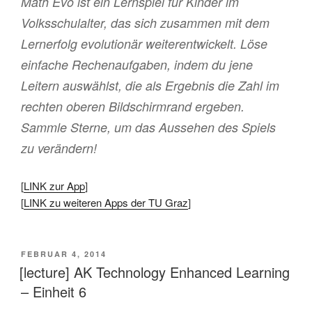
Math Evo ist ein Lernspiel für Kinder im
Volksschulalter, das sich zusammen mit dem
Lernerfolg evolutionär weiterentwickelt. Löse
einfache Rechenaufgaben, indem du jene
Leitern auswählst, die als Ergebnis die Zahl im
rechten oberen Bildschirmrand ergeben.
Sammle Sterne, um das Aussehen des Spiels
zu verändern!
[
LINK zur App
]
[
LINK zu weiteren Apps der TU Graz
]
VERÖFFENTLICHT
FEBRUAR 4, 2014
AM
[lecture] AK Technology Enhanced Learning
– Einheit 6