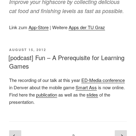
Improve your highscore by collecting delicious
cat food and finishing levels as fast as possible.
Link zum
App-Store
| Weitere
Apps der TU Graz
VERÖFFENTLICHT
AUGUST 15, 2012
AM
[podcast] Fun – A Prerequisite for Learning
Games
The recording of our talk at this year
ED-Media conference
in Denver about the mobile game
Smart Ass
is now online.
Find here the
publication
as well as the
slides
of the
presentation.
Beitragsnavigation
Vorherige
Näch
Seite
2