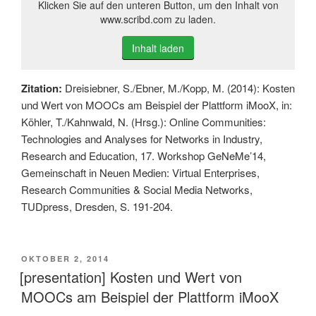
Klicken Sie auf den unteren Button, um den Inhalt von
www.scribd.com zu laden.
Inhalt laden
Zitation:
Dreisiebner, S./Ebner, M./Kopp, M. (2014): Kosten
und Wert von MOOCs am Beispiel der Plattform iMooX, in:
Köhler, T./Kahnwald, N. (Hrsg.): Online Communities:
Technologies and Analyses for Networks in Industry,
Research and Education, 17. Workshop GeNeMe’14,
Gemeinschaft in Neuen Medien: Virtual Enterprises,
Research Communities & Social Media Networks,
TUDpress, Dresden, S. 191-204.
VERÖFFENTLICHT
OKTOBER 2, 2014
AM
[presentation] Kosten und Wert von
MOOCs am Beispiel der Plattform iMooX