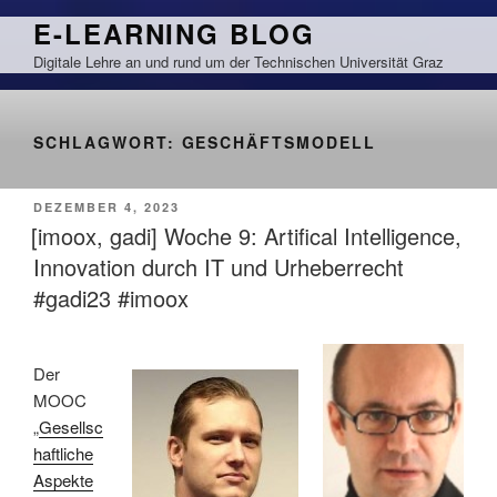
Zum
E-LEARNING BLOG
Inhalt
Digitale Lehre an und rund um der Technischen Universität Graz
springen
SCHLAGWORT:
GESCHÄFTSMODELL
VERÖFFENTLICHT
DEZEMBER 4, 2023
AM
[imoox, gadi] Woche 9: Artifical Intelligence,
Innovation durch IT und Urheberrecht
#gadi23 #imoox
Der
MOOC
„
Gesellsc
haftliche
Aspekte