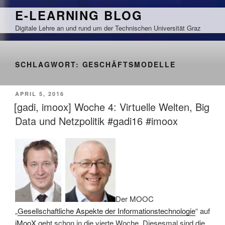
Zum
E-LEARNING BLOG
Inhalt
Digitale Lehre an und rund um der Technischen Universität Graz
springen
SCHLAGWORT:
GESCHÄFTSMODELLE
VERÖFFENTLICHT
APRIL 5, 2016
AM
[gadi, imoox] Woche 4: Virtuelle Welten, Big
Data und Netzpolitik #gadi16 #imoox
Der MOOC
„
Gesellschaftliche Aspekte der Informationstechnologie
“ auf
iMooX
geht schon in die vierte Woche. Diesesmal sind die