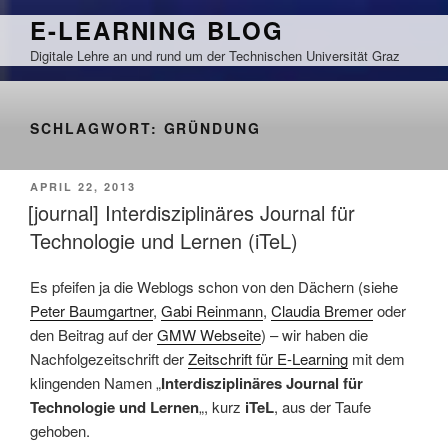
Zum
E-LEARNING BLOG
Inhalt
Digitale Lehre an und rund um der Technischen Universität Graz
springen
SCHLAGWORT:
GRÜNDUNG
VERÖFFENTLICHT
APRIL 22, 2013
AM
[journal] Interdisziplinäres Journal für
Technologie und Lernen (iTeL)
Es pfeifen ja die Weblogs schon von den Dächern (siehe
Peter Baumgartner
,
Gabi Reinmann
,
Claudia Bremer
oder
den Beitrag auf der
GMW Webseite
) – wir haben die
Nachfolgezeitschrift der
Zeitschrift für E-Learning
mit dem
klingenden Namen „
Interdisziplinäres Journal für
Technologie und Lernen
„, kurz
iTeL
, aus der Taufe
gehoben.