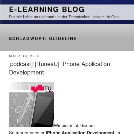
Zum
E-LEARNING BLOG
Inhalt
Digitale Lehre an und rund um der Technischen Universität Graz
springen
SCHLAGWORT:
GUIDELINE
VERÖFFENTLICHT
MÄRZ 18, 2010
AM
[podcast] [iTunesU] iPhone Application
Development
Wir bieten ab diesem
Sommersemester
iPhone Application Development
im