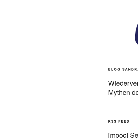
BLOG SANDR
Wiederverö
Mythen de
RSS FEED
[mooc] Sel