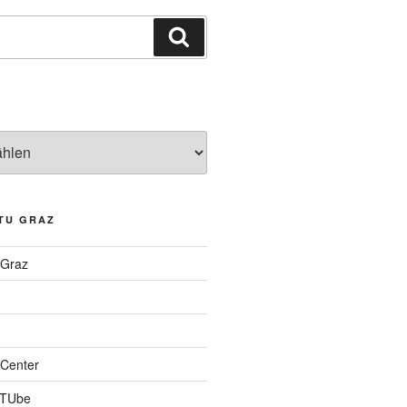
Suchen
TU GRAZ
 Graz
Center
 TUbe