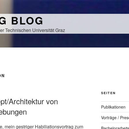
NG BLOG
er Technischen Universität Graz
ON
SEITEN
pt/Architektur von
Publikationen
ebungen
Vorträge / Pres
 mein gestriger Habiliationsvortrag zum
Bachelorarbeit