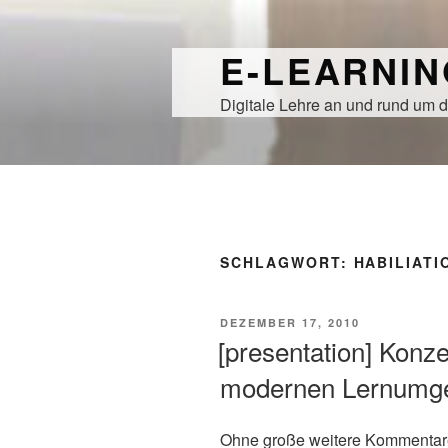
Zum
Inhalt
E-LEARNI
springen
Digitale Lehre an und rund um d
SCHLAGWORT:
HABILIATI
VERÖFFENTLICHT
DEZEMBER 17, 2010
AM
[presentation] Konze
modernen Lernumg
Ohne große weitere Kommentare,