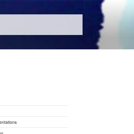
entations
en