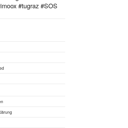
#imoox #tugraz #SOS
ed
en
lärung