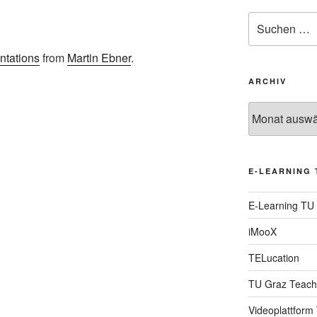
Suche
nach:
ntations
from
Martin Ebner
.
ARCHIV
Archiv
E-LEARNING 
E-Learning TU
iMooX
TELucation
TU Graz Teach
Videoplattform