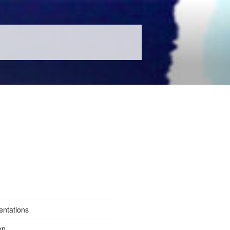
entations
en