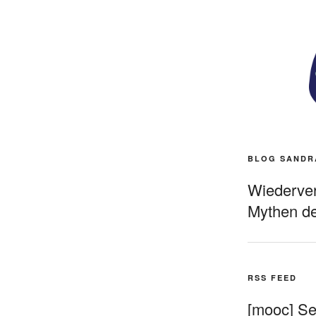
BLOG SANDR
Wiederverö
Mythen de
RSS FEED
[mooc] Sel