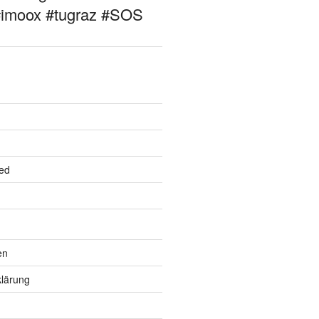
#imoox #tugraz #SOS
ed
en
lärung