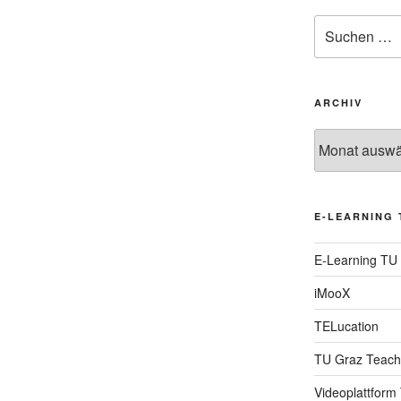
Suche
nach:
ARCHIV
Archiv
E-LEARNING 
E-Learning TU
iMooX
TELucation
TU Graz Teach
Videoplattform