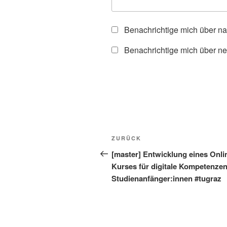
Benachrichtige mich über n
Benachrichtige mich über ne
Beitragsnavigation
Vorheriger
ZURÜCK
Beitrag
[master] Entwicklung eines Onli
Kurses für digitale Kompetenzen
Studienanfänger:innen #tugraz