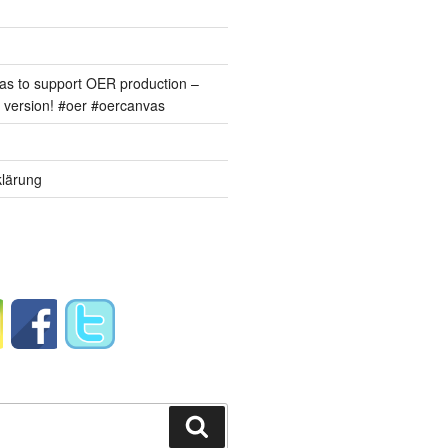
s to support OER production –
version! #oer #oercanvas
lärung
Suchen