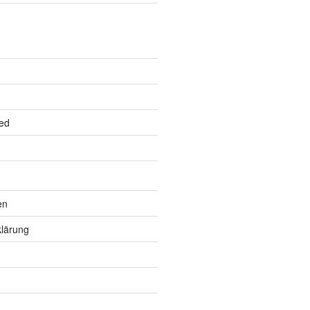
ed
en
lärung