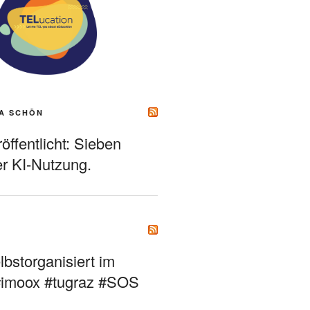
A SCHÖN
ffentlicht: Sieben
r KI-Nutzung.
bstorganisiert im
#imoox #tugraz #SOS