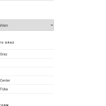
TU GRAZ
 Graz
Center
 TUbe
FORM