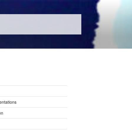
entations
en