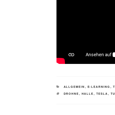
KATEGORIEN
ALLGEMEIN
,
E-LEARNING
,
SCHLAGWÖRTER
DROHNE
,
HALLE
,
TESLA
,
T