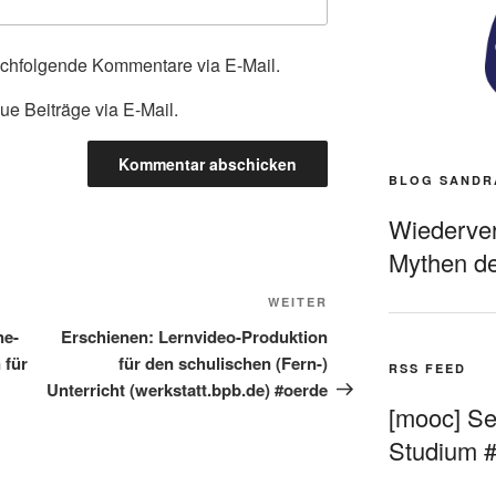
achfolgende Kommentare via E-Mail.
ue Beiträge via E-Mail.
BLOG SANDR
Wiederverö
Mythen de
Nächster
WEITER
Beitrag
ne-
Erschienen: Lernvideo-Produktion
 für
für den schulischen (Fern-)
RSS FEED
Unterricht (werkstatt.bpb.de) #oerde
[mooc] Sel
Studium 