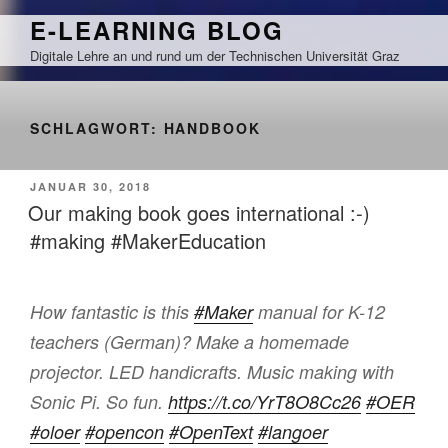
Zum
E-LEARNING BLOG
Inhalt
Digitale Lehre an und rund um der Technischen Universität Graz
springen
SCHLAGWORT:
HANDBOOK
VERÖFFENTLICHT
JANUAR 30, 2018
AM
Our making book goes international :-)
#making #MakerEducation
How fantastic is this
#Maker
manual for K-12
teachers (German)? Make a homemade
projector. LED handicrafts. Music making with
Sonic Pi. So fun.
https://t.co/YrT8O8Cc26
#OER
#oloer
#opencon
#OpenText
#langoer