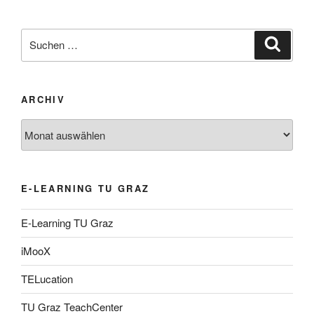
Suche
Suche
nach:
ARCHIV
Archiv
E-LEARNING TU GRAZ
E-Learning TU Graz
iMooX
TELucation
TU Graz TeachCenter