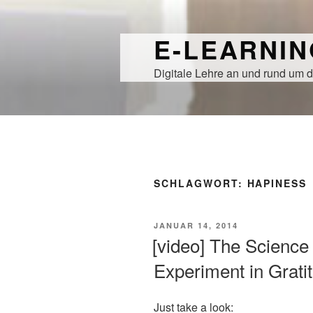
Zum
Inhalt
E-LEARNI
springen
Digitale Lehre an und rund um d
SCHLAGWORT:
HAPINESS
VERÖFFENTLICHT
JANUAR 14, 2014
AM
[video] The Science
Experiment in Grati
Just take a look: