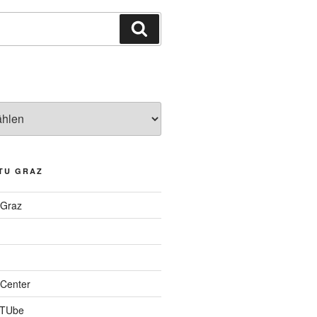
Suchen
TU GRAZ
 Graz
Center
 TUbe