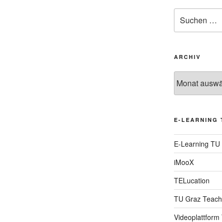
Suche
nach:
ARCHIV
Archiv
E-LEARNING 
E-Learning TU
iMooX
TELucation
TU Graz Teach
Videoplattform