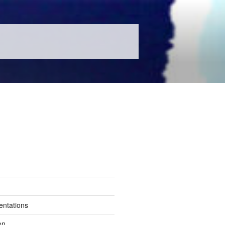
entations
en