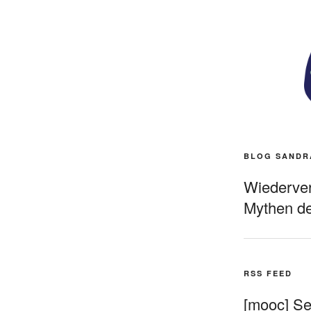
BLOG SANDR
Wiederverö
Mythen de
RSS FEED
[mooc] Sel