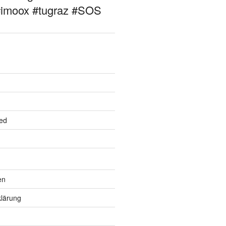
#imoox #tugraz #SOS
ed
en
lärung