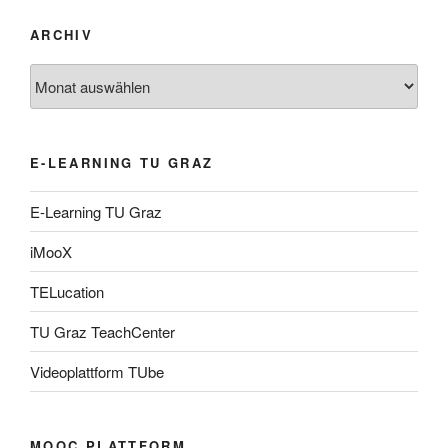
ARCHIV
Archiv
E-LEARNING TU GRAZ
E-Learning TU Graz
iMooX
TELucation
TU Graz TeachCenter
Videoplattform TUbe
MOOC PLATTFORM