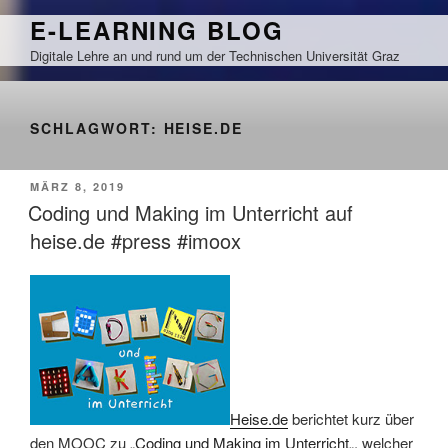
Zum
E-LEARNING BLOG
Inhalt
Digitale Lehre an und rund um der Technischen Universität Graz
springen
SCHLAGWORT:
HEISE.DE
VERÖFFENTLICHT
MÄRZ 8, 2019
AM
Coding und Making im Unterricht auf
heise.de #press #imoox
Heise.de
berichtet kurz über
den MOOC zu „
Coding und Making im Unterricht
„, welcher