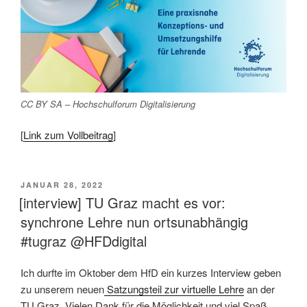
CC BY SA – Hochschulforum Digitalisierung
[
Link zum Vollbeitrag
]
VERÖFFENTLICHT
JANUAR 28, 2022
AM
[interview] TU Graz macht es vor:
synchrone Lehre nun ortsunabhängig
#tugraz @HFDdigital
Ich durfte im Oktober dem HfD ein kurzes Interview geben
zu unserem neuen
Satzungsteil zur virtuelle Lehre
an der
TU Graz. Vielen Dank für die Möglichkeit und viel Spaß