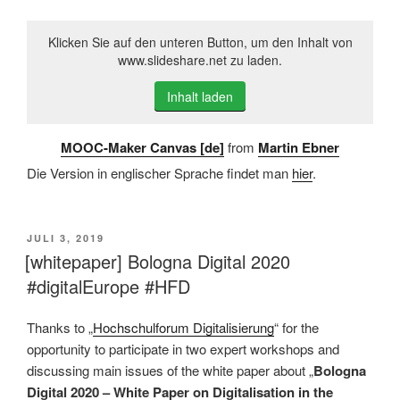
Klicken Sie auf den unteren Button, um den Inhalt von
www.slideshare.net zu laden.
Inhalt laden
MOOC-Maker Canvas [de]
from
Martin Ebner
Die Version in englischer Sprache findet man
hier
.
VERÖFFENTLICHT
JULI 3, 2019
AM
[whitepaper] Bologna Digital 2020
#digitalEurope #HFD
Thanks to „
Hochschulforum Digitalisierung
“ for the
opportunity to participate in two expert workshops and
discussing main issues of the white paper about „
Bologna
Digital 2020 – White Paper on Digitalisation in the